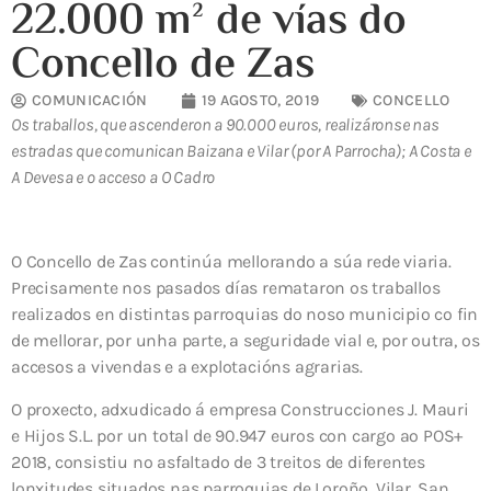
22.000 m² de vías do
Concello de Zas
COMUNICACIÓN
19 AGOSTO, 2019
CONCELLO
Os traballos, que ascenderon a 90.000 euros, realizáronse nas
estradas que comunican Baizana e Vilar (por A Parrocha); A Costa e
A Devesa e o acceso a O Cadro
O Concello de Zas continúa mellorando a súa rede viaria.
Precisamente nos pasados días remataron os traballos
realizados en distintas parroquias do noso municipio co fin
de mellorar, por unha parte, a seguridade vial e, por outra, os
accesos a vivendas e a explotacións agrarias.
O proxecto, adxudicado á empresa Construcciones J. Mauri
e Hijos S.L. por un total de 90.947 euros con cargo ao POS+
2018, consistiu no asfaltado de 3 treitos de diferentes
lonxitudes situados nas parroquias de Loroño, Vilar, San