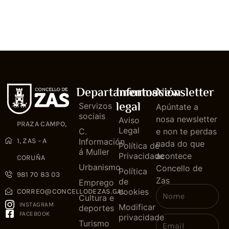
Departamentos
Información
Newsletter
legal
Servizos
Apúntate a
sociais
nosa newsletter
Aviso
PRAZA CAMPO,
Legal
C.
e non te perdas
1, ZAS - A
Información
nada do que
Política de
á Muller
Privacidade
acontece
CORUÑA
Urbanismo
Concello de
Política
981 70 83 03
Zas
de
Emprego
cookies
CORREO@CONCELLODEZAS.GAL
Cultura e
INSTAGRAM
Modificar
deportes
FACEBOOK
privacidade
Turismo