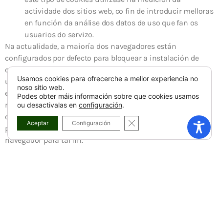
actividade dos sitios web, co fin de introducir melloras
en función da análise dos datos de uso que fan os
usuarios do servizo.
Na actualidade, a maioría dos navegadores están
configurados por defecto para bloquear a instalación de
cookies de publicidade ou de terceiros no seu equipo. O
Usamos cookies para ofrecerche a mellor experiencia no
usuario pode ampliar as restricións de orixe, impedindo a
noso sitio web.
entrada de calquera tipo de cookie, ou eliminar ditas
Podes obter máis información sobre que cookies usamos
restricións, aceptando a entrada de calquera tipo de
ou desactivalas en
configuración
.
cookies. Se está interesado en aceptar cookies de
CLOSE GDPR COOKIE BA
Aceptar
Configuración
publicidade ou de terceiros, poderá configurar o seu
navegador para tal fin.
A aceptación realizada polo usuario, facendo clic no botón
de
ACEPTAR
amosado na información inicial sobre cookies,
implica que está consentindo expresamente ao responsable
o seu uso, podendo exercer os seus dereitos e revogar o seu
consentimento en calquera momento, mediante solicitude
a correo@concellodezas.gal.