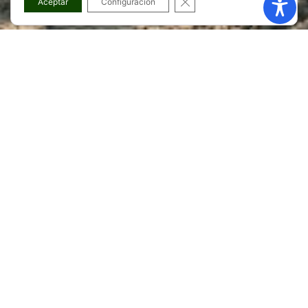
Aceptar
Configuración
Presentación do
departamento de Centro de
información á muller do
Concello de Zas
O
Centro de Información á Muller (CIM) do Concello de
Zas
é un servizo público e gratuíto que ten como
finalidade ofrecer atención integral ás mulleres,
acompañándoas en diferentes ámbitos da súa vida
persoal, laboral e social. Este recurso constitúe un espazo
de referencia e confianza, pensado para garantir a
igualdade de oportunidades e a defensa dos dereitos das
mulleres.