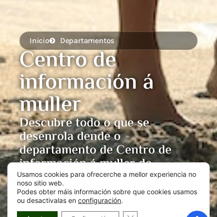
Inicio
Departamentos
Centro de
información á
muller
Descubre todo o que se
desenrola dende o
departamento de Centro de
información á muller do
Concello de Zas
Usamos cookies para ofrecerche a mellor experiencia no
noso sitio web.
Podes obter máis información sobre que cookies usamos
ou desactivalas en
configuración
.
CLOSE GDPR COOKIE BA