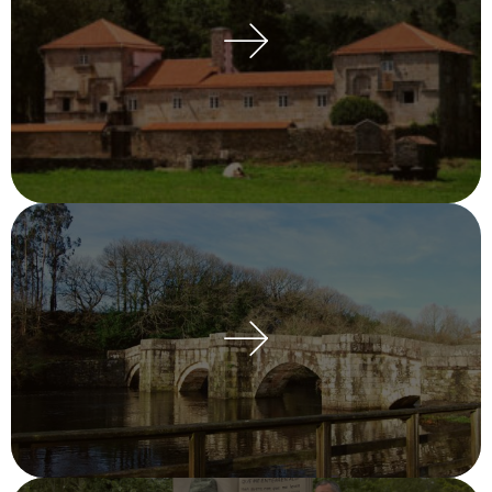
Un paseo pola nosa historia.
VISITAR WEB
Brandomil
Pontes antigas, memoria viva
SABER MÁIS