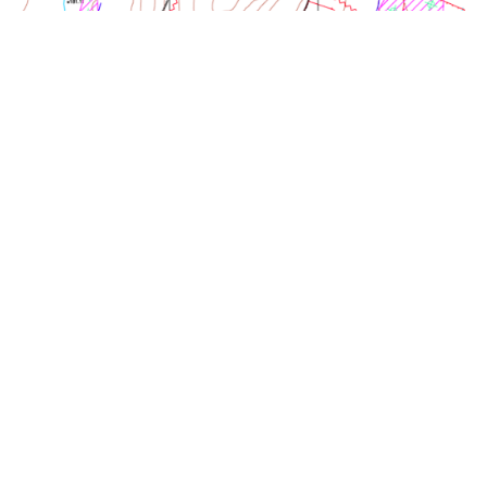
1 XULLO, 2026
Cabana, Laxe e Zas presentan de forma
conxunta un recurso de reposición e
reforzan unha posición institucional
unitaria fronte ao proxecto mineiro ‘Jorge
Reyes’
Os concellos de Zas, Laxe e Cabana de Bergantiños veñen
de presentar de forma simultánea e coordinada un
recurso de reposición con...