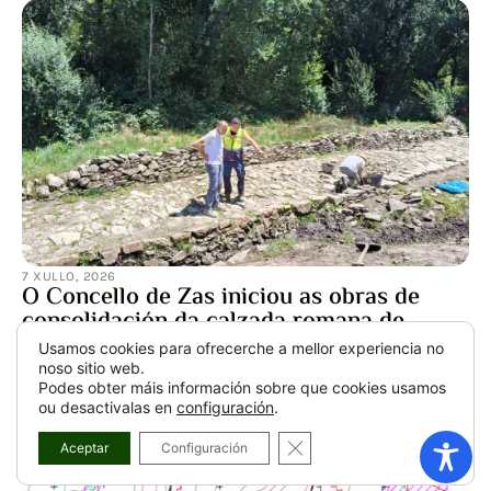
7 XULLO, 2026
O Concello de Zas iniciou as obras de
consolidación da calzada romana de
Brandomil
Usamos cookies para ofrecerche a mellor experiencia no
O Concello de Zas iniciou as obras de consolidación da
noso sitio web.
calzada romana de Brandomil, unha nova actuación
Podes obter máis información sobre que cookies usamos
ou desactivalas en
configuración
.
encamiñada á conservación ...
CLOSE GDPR COOKIE BA
Aceptar
Configuración