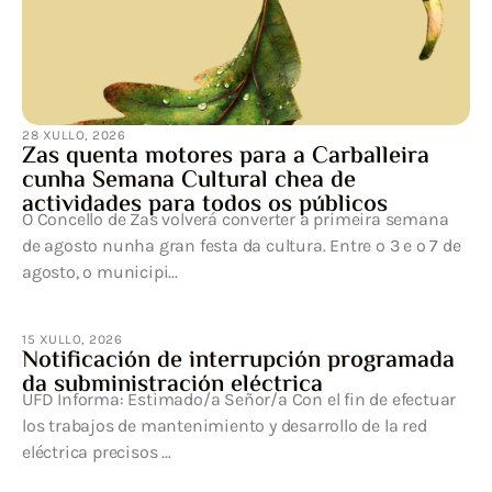
28 XULLO, 2026
Zas quenta motores para a Carballeira
cunha Semana Cultural chea de
actividades para todos os públicos
O Concello de Zas volverá converter a primeira semana
de agosto nunha gran festa da cultura. Entre o 3 e o 7 de
agosto, o municipi...
15 XULLO, 2026
Notificación de interrupción programada
da subministración eléctrica
UFD Informa: Estimado/a Señor/a Con el fin de efectuar
los trabajos de mantenimiento y desarrollo de la red
eléctrica precisos ...