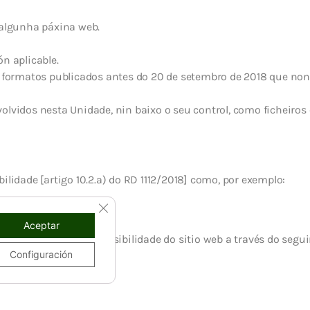
 nalgunha páxina web.
n aplicable.
s formatos publicados antes do 20 de setembro de 2018 que non
olvidos nesta Unidade, nin baixo o seu control, como ficheiro
ilidade [artigo 10.2.a) do RD 1112/2018] como, por exemplo:
CLOSE GDPR COOKIE BANNER
 parte deste sitio web.
o.
Aceptar
mellora relativa á accesibilidade do sitio web a través do segu
Configuración
.
os do RD 1112/2018