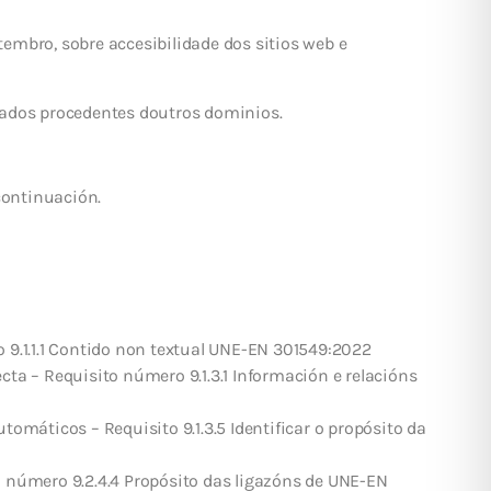
tembro, sobre accesibilidade dos sitios web e
tados procedentes doutros dominios.
continuación.
 9.1.1.1 Contido non textual UNE-EN 301549:2022
ta – Requisito número 9.1.3.1 Información e relacións
omáticos – Requisito 9.1.3.5 Identificar o propósito da
o número 9.2.4.4 Propósito das ligazóns de UNE-EN