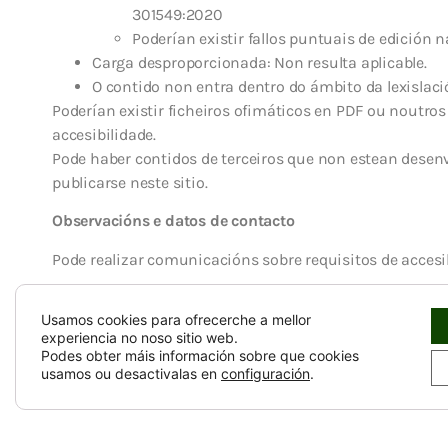
301549:2020
Poderían existir fallos puntuais de edición
Carga desproporcionada: Non resulta aplicable.
O contido non entra dentro do ámbito da lexislació
Poderían existir ficheiros ofimáticos en PDF ou noutro
accesibilidade.
Pode haber contidos de terceiros que non estean desenv
publicarse neste sitio.
Observacións e datos de contacto
Pode realizar comunicacións sobre requisitos de accesib
Informar sobre calquera posible incumprimento por
Usamos cookies para ofrecerche a mellor
Transmitir outras dificultades de acceso ao contid
experiencia no noso sitio web.
Formular calquera outra consulta ou suxestión de 
Podes obter máis información sobre que cookies
+34 981 70 83 03 de 9 a 14 horas de luns a venres
usamos ou desactivalas en
configuración
.
Pode presentar:
Unha queixa relativa ao cumprimento dos requisit