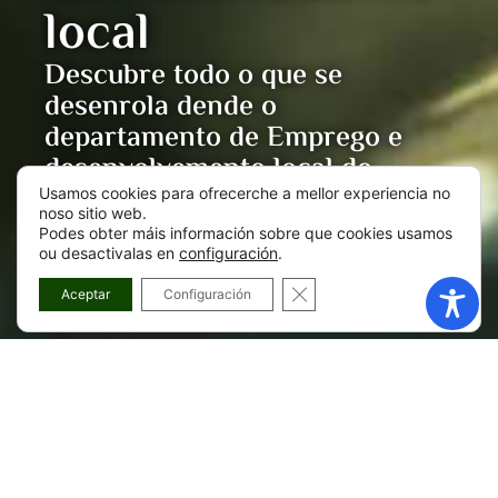
local
Descubre todo o que se
desenrola dende o
departamento de Emprego e
desenvolvemento local do
Concello de Zas
Usamos cookies para ofrecerche a mellor experiencia no
noso sitio web.
Podes obter máis información sobre que cookies usamos
ou desactivalas en
configuración
.
CLOSE GDPR COOKIE BA
Aceptar
Configuración
Presentación do
departamento de Emprego e