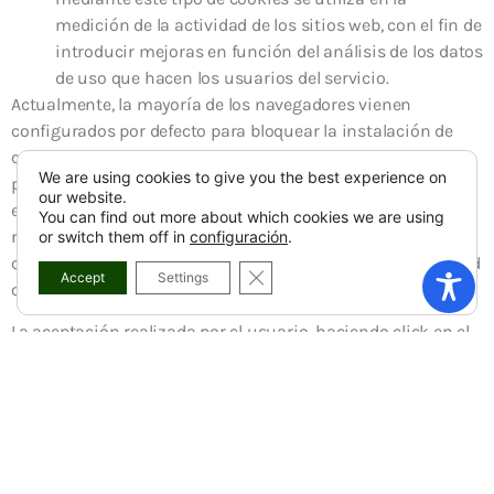
medición de la actividad de los sitios web, con el fin de
introducir mejoras en función del análisis de los datos
de uso que hacen los usuarios del servicio.
Actualmente, la mayoría de los navegadores vienen
configurados por defecto para bloquear la instalación de
cookies de publicidad o terceros en su equipo. El usuario
We are using cookies to give you the best experience on
puede ampliar las restricciones de origen, impidiendo la
our website.
entrada de cualquier tipo de cookie, o eliminar dichas
You can find out more about which cookies we are using
restricciones, aceptando la entrada de cualquier tipo de
or switch them off in
configuración
.
cookies. Si está interesado en admitir cookies de publicidad
CERRAR EL BANNER DE COOKI
Accept
Settings
o de terceros, podrá configurar su navegador a tal fin.
La aceptación realizada por el usuario, haciendo click en el
botón de
ACEPTAR
mostrado en la información inicial sobre
cookies, implica que está consintiendo expresamente al
responsable para su utilización, pudiendo ejercer sus
derechos y revocar su consentimiento en cualquier
momento, a través de solicitud a correo@concellodezas.org.