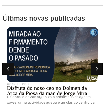
Últimas novas publicadas
30 XULLO, 2026
Disfruta do noso ceo no Dolmen da
Arca da Piosa da man de Jorge Mira
O Concello de Zas organiza o próximo 13 de agosto,
xoves, unha actividade que xa é un clásico dentro da