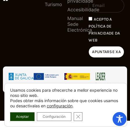
privacidade
Turismo
Accesibilidade
Manual
ACEPTO A
Sede
POLÍTICA DE
Electrónica
PRIVACIDADE DA
WEB
APUNTARSE XA
Usamos cookies para ofrecerche a mellor experiencia no
noso sitio web.
Podes obter máis información sobre que cookies usamos
Copyright © 2025. Tódolos dereitos
Feito con
dende a Costa da
ou desactivalas en
configuración
.
reservados
Morte
CLOSE GDPR COOKIE BA
Aceptar
Configuración