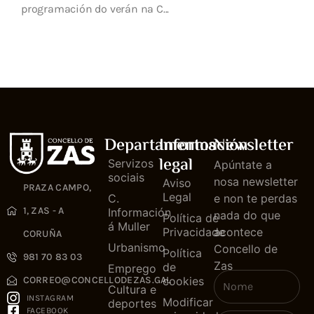
programación do verán na C...
Departamentos
Información
Newsletter
legal
Servizos
Apúntate a
sociais
nosa newsletter
Aviso
PRAZA CAMPO,
Legal
C.
e non te perdas
1, ZAS - A
Información
nada do que
Política de
á Muller
Privacidade
acontece
CORUÑA
Urbanismo
Concello de
Política
981 70 83 03
Zas
de
Emprego
cookies
CORREO@CONCELLODEZAS.GAL
Cultura e
INSTAGRAM
Modificar
deportes
FACEBOOK