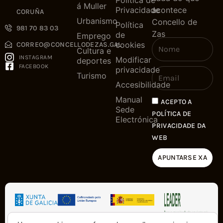
Política de
á Muller
Privacidade
acontece
CORUÑA
Urbanismo
Concello de
Política
981 70 83 03
Zas
de
Emprego
cookies
CORREO@CONCELLODEZAS.GAL
Cultura e
INSTAGRAM
Modificar
deportes
FACEBOOK
privacidade
Turismo
Accesibilidade
Manual
ACEPTO A
Sede
POLÍTICA DE
Electrónica
PRIVACIDADE DA
WEB
APUNTARSE XA