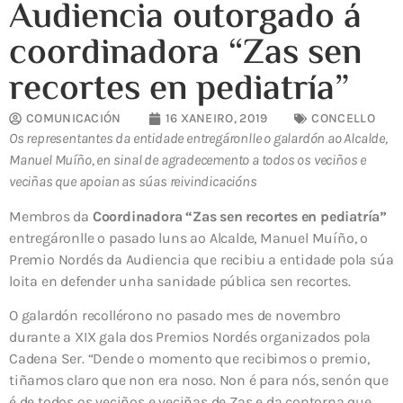
Audiencia outorgado á
coordinadora “Zas sen
recortes en pediatría”
COMUNICACIÓN
16 XANEIRO, 2019
CONCELLO
Os representantes da entidade entregáronlle o galardón ao Alcalde,
Manuel Muíño, en sinal de agradecemento a todos os veciños e
veciñas que apoian as súas reivindicacións
Membros da
Coordinadora “Zas sen recortes en pediatría”
entregáronlle o pasado luns ao Alcalde, Manuel Muíño, o
Premio Nordés da Audiencia que recibiu a entidade pola súa
loita en defender unha sanidade pública sen recortes.
O galardón recollérono no pasado mes de novembro
durante a XIX gala dos Premios Nordés organizados pola
Cadena Ser. “Dende o momento que recibimos o premio,
tiñamos claro que non era noso. Non é para nós, senón que
é de todos os veciños e veciñas de Zas e da contorna que