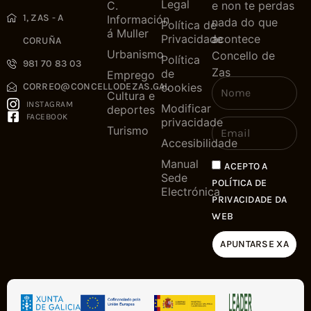
Legal
C.
e non te perdas
1, ZAS - A
Información
nada do que
Política de
á Muller
Privacidade
acontece
CORUÑA
Urbanismo
Concello de
Política
981 70 83 03
Zas
de
Emprego
cookies
CORREO@CONCELLODEZAS.GAL
Cultura e
INSTAGRAM
Modificar
deportes
FACEBOOK
privacidade
Turismo
Accesibilidade
Manual
ACEPTO A
Sede
POLÍTICA DE
Electrónica
PRIVACIDADE DA
WEB
APUNTARSE XA