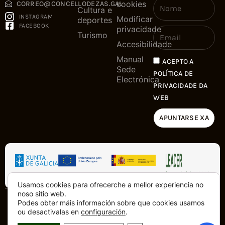
cookies
CORREO@CONCELLODEZAS.GAL
Cultura e
INSTAGRAM
Modificar
deportes
FACEBOOK
privacidade
Turismo
Accesibilidade
Manual
ACEPTO A
Sede
POLÍTICA DE
Electrónica
PRIVACIDADE DA
WEB
APUNTARSE XA
Usamos cookies para ofrecerche a mellor experiencia no
noso sitio web.
Podes obter máis información sobre que cookies usamos
Copyright © 2025. Tódolos dereitos
Feito con
dende a Costa da
ou desactivalas en
configuración
.
reservados
Morte