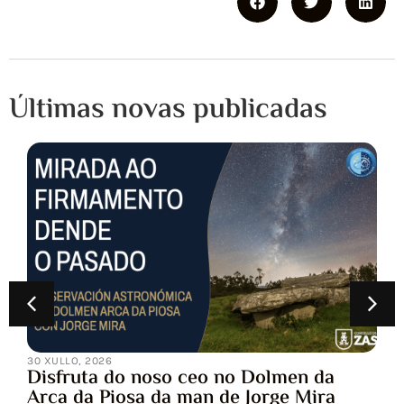
Últimas novas publicadas
30 XULLO, 2026
Disfruta do noso ceo no Dolmen da
Arca da Piosa da man de Jorge Mira