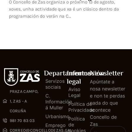
O Concello de Zas organiza o próximo 13 de agosto,
xoves, unha actividade que xa é un clásico dentro da
programación do verán na C...
Departamentos
Información
Newsletter
legal
Servizos
Apúntate a
sociais
nosa newsletter
Aviso
PRAZA CAMPO,
Legal
C.
e non te perdas
1, ZAS - A
Información
nada do que
Política de
á Muller
Privacidade
acontece
CORUÑA
Urbanismo
Concello de
Política
981 70 83 03
Zas
de
Emprego
cookies
CORREO@CONCELLODEZAS.GAL