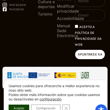
Cultura e
INSTAGRAM
Modificar
deportes
FACEBOOK
privacidade
Turismo
Accesibilidade
Manual
ACEPTO A
Sede
POLÍTICA DE
Electrónica
PRIVACIDADE DA
WEB
APUNTARSE XA
Usamos cookies para ofrecerche a mellor experiencia no
noso sitio web.
Podes obter máis información sobre que cookies usamos
Copyright © 2025. Tódolos dereitos
Feito con
dende a Costa da
ou desactivalas en
configuración
.
reservados
Morte
CLOSE GDPR COOKIE BA
Aceptar
Configuración