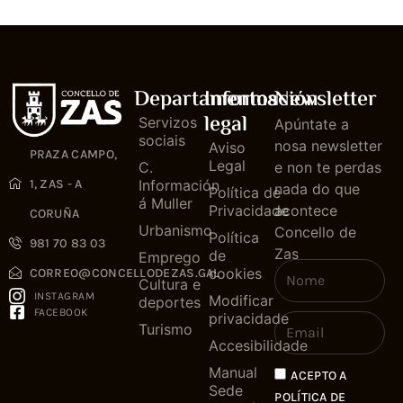
Departamentos
Información
Newsletter
legal
Servizos
Apúntate a
sociais
nosa newsletter
Aviso
PRAZA CAMPO,
Legal
C.
e non te perdas
1, ZAS - A
Información
nada do que
Política de
á Muller
Privacidade
acontece
CORUÑA
Urbanismo
Concello de
Política
981 70 83 03
Zas
de
Emprego
cookies
CORREO@CONCELLODEZAS.GAL
Cultura e
INSTAGRAM
Modificar
deportes
FACEBOOK
privacidade
Turismo
Accesibilidade
Manual
ACEPTO A
Sede
POLÍTICA DE