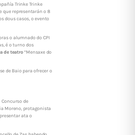
pañía Trinke Trinke
 e que representarán o 8
os dous casos, o evento
 horas o alumnado do CPI
s, é o turno dos
a de teatro
“Mensaxe do
se de Baio para ofrecer o
o Concurso de
ia Moreno, protagonista
 presentar ata o
ncello de Zas habendo