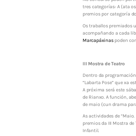
tres categorías: A (ata o
premios por categoría do
Os traballos premiados u
acompañando a cada libro
Marcapáxinas
poden cons
III Mostra de Teatro
Dentro da programación 
“Labarta Pose” que xa es
A próxima será este sáb
de Rianxo. A función, ab
de maio (cun drama para 
As actividades de “Maio
premios da III Mostra de
Infantil.