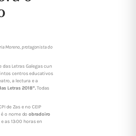
o
ria Moreno, protagonista do
 das Letras Galegas cun
intos centros educativos
atro, a lectura e a
as Letras 2018”.
Todas
PI de Zas e no CEIP
” é o nome do
obradoiro
e as 13:00 horas en