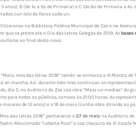
s 5 anos), B (de 1º a 5º de Primaria) e C (de 6º de Primaria a 4º
tados cun lote de libros cada un.
tilizaranse na Biblioteca Pública Municipal de Zas e na Axencia
 que se preste ata o Día das Letras Galegas do 2019. As
bases 
ultarse ao final desta nova.
“Maio, mes das letras 2018” tamén se enmarca a III Mostra de 
tá en marcha. Así, durante este mes continúan as representació
ado, día 5, no Auditorio de Zas coa obra “Mass co-medias” do 
erta para todos os públicos, comeza ás 21:00 horas. As represen
maiores de 12 anos) e o 19 de maio (cunha obra dirixida ao públ
. Mes das Letras 2018” pecharanse o
27 de maio
no Auditorio de 
 Teatro Afeccionado “Labarta Pose” e coa clausura da XI Escola 