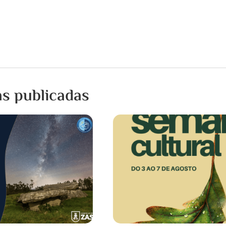
as publicadas
15 XULLO, 2026
Notificación de inter
programada da submi
eléctrica
UFD Informa: Estimado/a Señ
efectuar los trabajos de ma
desarrollo de la red eléctrica p