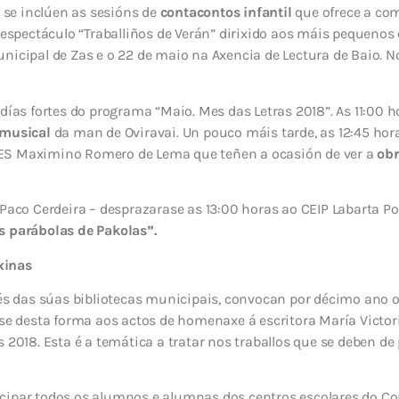
se inclúen as sesións de
contacontos infantil
que ofrece a com
o espectáculo “Traballiños de Verán” dirixido aos máis pequenos
nicipal de Zas e o 22 de maio na Axencia de Lectura de Baio. N
 días fortes do programa “Maio. Mes das Letras 2018”. As 11:00
 musical
da man de Oviravai. Un pouco máis tarde, as 12:45 hora
ES Maximino Romero de Lema que teñen a ocasión de ver a
obr
Paco Cerdeira – desprazarase as 13:00 horas ao CEIP Labarta Po
s parábolas de Pakolas”.
xinas
vés das súas bibliotecas municipais, convocan por décimo ano 
desta forma aos actos de homenaxe á escritora María Victor
 2018. Esta é a temática a tratar nos traballos que se deben de
cipar todos os alumnos e alumnas dos centros escolares do Co