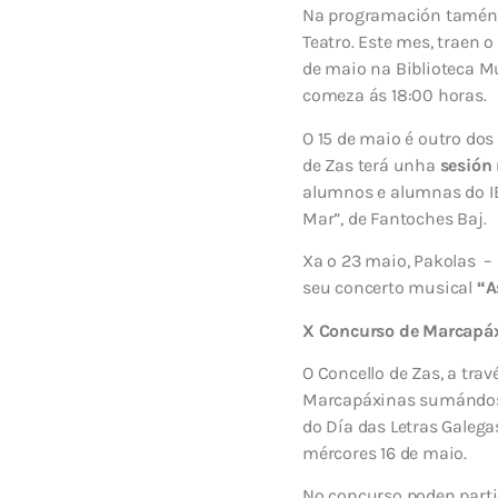
Na programación tamén 
Teatro. Este mes, traen 
de maio na Biblioteca Mu
comeza ás 18:00 horas.
O 15 de maio é outro dos
de Zas terá unha
sesión
alumnos e alumnas do I
Mar”, de Fantoches Baj.
Xa o 23 maio, Pakolas – 
seu concerto musical
“A
X Concurso de Marcapá
O Concello de Zas, a tra
Marcapáxinas sumándose 
do Día das Letras Galegas
mércores 16 de maio.
No concurso poden parti