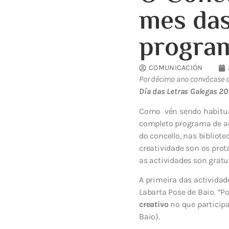
mes das
program
COMUNICACIÓN
Por décimo ano convócase o
Día das Letras Galegas 20
Como vén sendo habitual
completo programa de ac
do concello, nas bibliote
creatividade son os prot
as actividades son gratu
A primeira das actividad
Labarta Pose de Baio. “P
creativo
no que participa
Baio).