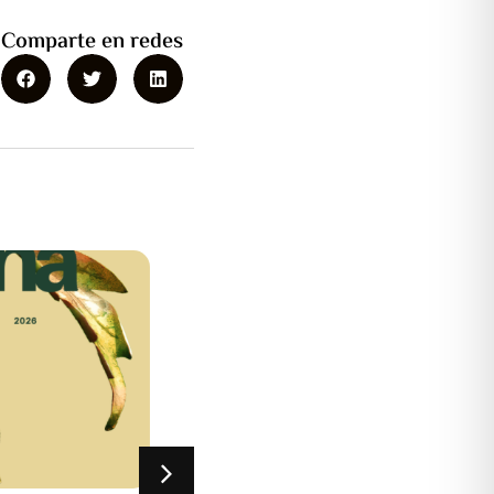
Comparte en redes
rupción
nistración
or/a Con el fin de
ntenimiento y
recisos ...