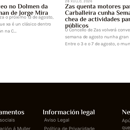
res para a
ha Semana Cultural
ades para todos os
verá converter a primeira
ha gran festa da cultura.
to, o municipi...
amentos
Información legal
Ne
sociais
Aviso Legal
Apú
que
ación á Muller
Política de Privacidade