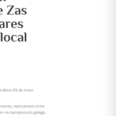
e Zas
ares
local
indeiro 25 de maio
 evento, realizarase unha
ción no campionato galego