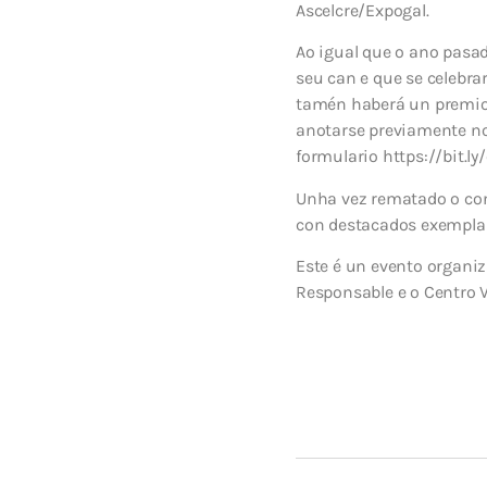
Ascelcre/Expogal.
Ao igual que o ano pasa
seu can e que se celebrar
tamén haberá un premio 
anotarse previamente no 
formulario https://bit.ly
Unha vez rematado o con
con destacados exemplar
Este é un evento organiz
Responsable e o Centro V