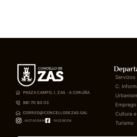
Depart
Servizos 
C. Inform
PRAZA CAMPO, 1, ZAS - A CORUÑA
Urbanis
981 70 83 03
Emprego
CORREO@CONCELLODEZAS.GAL
Cultura 
INSTAGRAM
FACEBOOK
Turismo