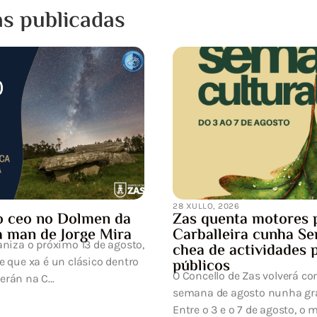
as publicadas
15 XULLO, 2026
Notificación de inter
programada da submi
eléctrica
UFD Informa: Estimado/a Señ
efectuar los trabajos de ma
desarrollo de la red eléctrica p
res para a
ha Semana Cultural
ades para todos os
verá converter a primeira
ha gran festa da cultura.
to, o municipi...