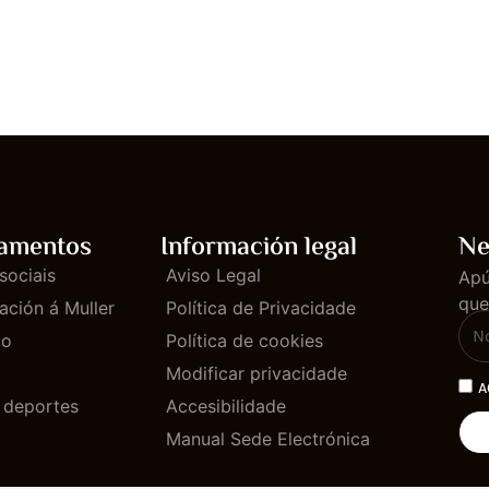
amentos
Información legal
Ne
sociais
Aviso Legal
Apú
que
ación á Muller
Política de Privacidade
mo
Política de cookies
Modificar privacidade
A
e deportes
Accesibilidade
Manual Sede Electrónica