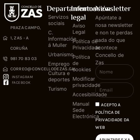
Departamentos
Información
Newsletter
legal
Servizos
Apúntate a
sociais
nosa newsletter
Aviso
PRAZA CAMPO,
Legal
C.
e non te perdas
1, ZAS - A
Información
nada do que
Política de
á Muller
Privacidade
acontece
CORUÑA
Urbanismo
Concello de
Política
981 70 83 03
Zas
de
Emprego
cookies
CORREO@CONCELLODEZAS.GAL
Cultura e
INSTAGRAM
Modificar
deportes
FACEBOOK
privacidade
Turismo
Accesibilidade
Manual
ACEPTO A
Sede
POLÍTICA DE
Electrónica
PRIVACIDADE DA
WEB
APUNTARSE XA