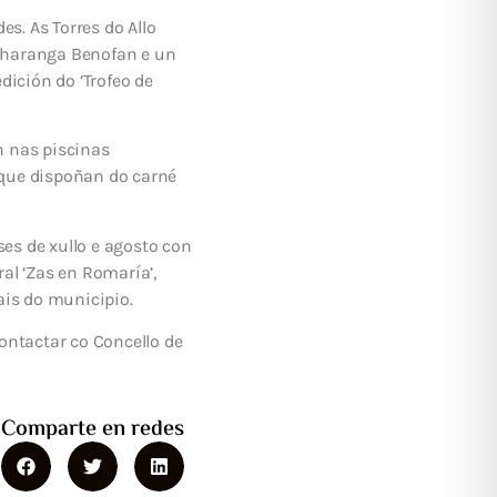
. As Torres do Allo
Charanga Benofan e un
dición do ‘Trofeo de
n nas piscinas
s que dispoñan do carné
es de xullo e agosto con
ral ‘Zas en Romaría’,
ais do municipio.
ontactar co Concello de
Comparte en redes