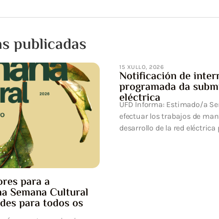
as publicadas
15 XULLO, 2026
Notificación de inter
programada da submi
eléctrica
UFD Informa: Estimado/a Señ
efectuar los trabajos de ma
desarrollo de la red eléctrica p
res para a
ha Semana Cultural
ades para todos os