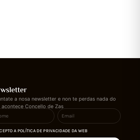
de Laxe, Francisco Charlín; e de Za
Muíño, mantiveron unha reunión co 
wsletter
ntate a nosa newsletter e non te perdas nada do
 acontece Concello de Zas
CEPTO A POLÍTICA DE PRIVACIDADE DA WEB