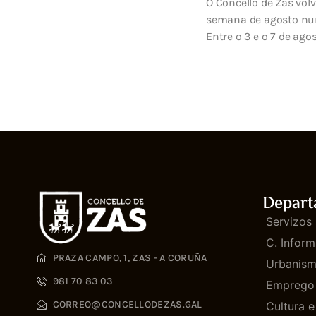
O Concello de Zas vol
n do verán na C...
semana de agosto nun
Entre o 3 e o 7 de agos
Depart
Servizos 
C. Inform
PRAZA CAMPO, 1, ZAS - A CORUÑA
Urbanis
981 70 83 03
Emprego
CORREO@CONCELLODEZAS.GAL
Cultura 