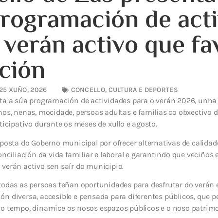
rogramación de act
 verán activo que fa
ación
25 XUÑO, 2026
CONCELLO
,
CULTURA E DEPORTES
nta a súa programación de actividades para o verán 2026, unha
nos, nenas, mocidade, persoas adultas e familias co obxectivo 
ticipativo durante os meses de xullo e agosto.
aposta do Goberno municipal por ofrecer alternativas de calidad
onciliación da vida familiar e laboral e garantindo que veciños 
verán activo sen saír do municipio.
todas as persoas teñan oportunidades para desfrutar do verán 
n diversa, accesible e pensada para diferentes públicos, que p
o tempo, dinamice os nosos espazos públicos e o noso patrimon