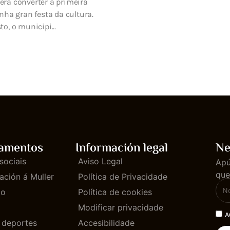
verá converter a primeira
ha gran festa da cultura.
to, o municipi...
amentos
Información legal
Ne
sociais
Aviso Legal
Apú
que
ación á Muller
Política de Privacidade
mo
Política de cookies
Modificar privacidade
A
e deportes
Accesibilidade