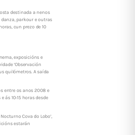
posta destinada a nenos
 danza, parkour e outras
 horas, cun prezo de 10
inema, exposicións e
vidade ‘Observación
s quilómetros. A saída
os entre os anos 2008 e
 e ás 10:15 horas desde
l Nocturno Cova do Lobo’,
icións estarán