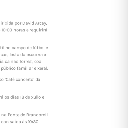
rixida por David Arcay,
 10:00 horas e requirirá
til no campo de fútbol e
icos, festa da escuma e
ica nas Torres’, coa
úblico familiar e xeral.
co ‘Café concerto’ da
os días 18 de xullo e 1
ia na Ponte de Brandomil
, con saída ás 10:30