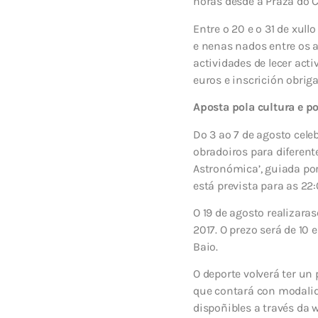
horas desde a Praza do Co
Entre o 20 e o 31 de xul
e nenas nados entre os a
actividades de lecer acti
euros e inscrición obriga
Aposta pola cultura e p
Do 3 ao 7 de agosto cele
obradoiros para diferent
Astronómica’, guiada po
está prevista para as 22:
O 19 de agosto realizar
2017. O prezo será de 10 
Baio.
O deporte volverá ter un
que contará con modalida
dispoñibles a través da 