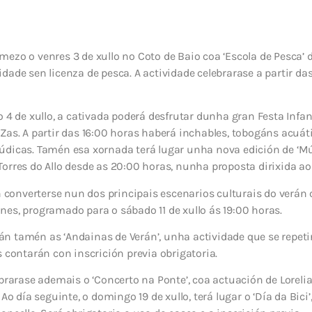
zo o venres 3 de xullo no Coto de Baio coa ‘Escola de Pesca’ di
dade sen licenza de pesca. A actividade celebrarase a partir das
o 4 de xullo, a cativada poderá desfrutar dunha gran Festa Infan
Zas. A partir das 16:00 horas haberá inchables, tobogáns acuát
dicas. Tamén esa xornada terá lugar unha nova edición de ‘Mús
orres do Allo desde as 20:00 horas, nunha proposta dirixida ao p
n converterse nun dos principais escenarios culturais do verán 
es, programado para o sábado 11 de xullo ás 19:00 horas.
 tamén as ‘Andainas de Verán’, unha actividade que se repetirá 
s contarán con inscrición previa obrigatoria.
ebrarase ademais o ‘Concerto na Ponte’, coa actuación de Lorel
 Ao día seguinte, o domingo 19 de xullo, terá lugar o ‘Día da Bici’