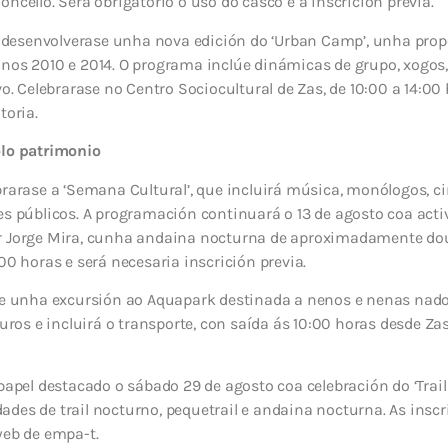
ncello. Será obrigatorio o uso do casco e a inscrición previa.
lo desenvolverase unha nova edición do ‘Urban Camp’, unha pro
nos 2010 e 2014. O programa inclúe dinámicas de grupo, xogos,
vo. Celebrarase no Centro Sociocultural de Zas, de 10:00 a 14:00
toria.
olo patrimonio
brarase a ‘Semana Cultural’, que incluirá música, monólogos, c
es públicos. A programación continuará o 13 de agosto coa acti
r Jorge Mira, cunha andaina nocturna de aproximadamente dou
00 horas e será necesaria inscrición previa.
ase unha excursión ao Aquapark destinada a nenos e nenas nad
euros e incluirá o transporte, con saída ás 10:00 horas desde Zas
 papel destacado o sábado 29 de agosto coa celebración do ‘Trai
des de trail nocturno, pequetrail e andaina nocturna. As inscr
web de empa-t.