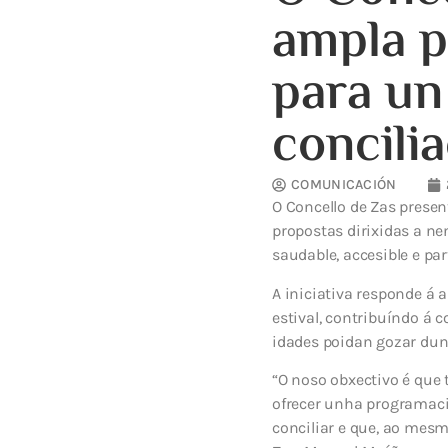
ampla p
para un
concili
COMUNICACIÓN
O Concello de Zas prese
propostas dirixidas a ne
saudable, accesible e par
A iniciativa responde á 
estival, contribuíndo á c
idades poidan gozar dun 
“O noso obxectivo é que 
ofrecer unha programació
conciliar e que, ao mesm