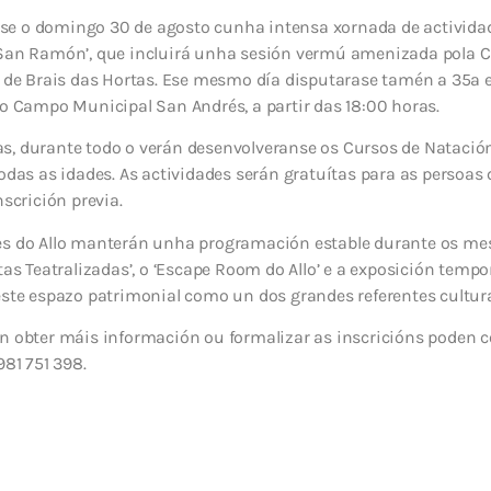
e o domingo 30 de agosto cunha intensa xornada de actividades
 San Ramón’, que incluirá unha sesión vermú amenizada pola 
o de Brais das Hortas. Ese mesmo día disputarase tamén a 35ª e
no Campo Municipal San Andrés, a partir das 18:00 horas.
s, durante todo o verán desenvolveranse os Cursos de Natació
todas as idades. As actividades serán gratuítas para as persoa
nscrición previa.
es do Allo manterán unha programación estable durante os mes
tas Teatralizadas’, o ‘Escape Room do Allo’ e a exposición tempo
este espazo patrimonial como un dos grandes referentes cultur
n obter máis información ou formalizar as inscricións poden c
981 751 398.