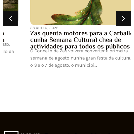
28 XULLO, 2026
Zas quenta motores para a Carballeira
cunha Semana Cultural chea de
actividades para todos os públicos
O Concello de Zas volverá converter a primeira
semana de agosto nunha gran festa da cultura. Entre
o 3 e o 7 de agosto, o municipi...