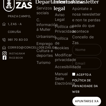
Departamentos
Información
Newsletter
legal
Servizos
Apúntate a
sociais
nosa newsletter
Aviso
PRAZA CAMPO,
Legal
C.
e non te perdas
1, ZAS - A
Información
nada do que
Política de
á Muller
Privacidade
acontece
CORUÑA
Urbanismo
Concello de
Política
981 70 83 03
Zas
de
Emprego
cookies
CORREO@CONCELLODEZAS.GAL
Cultura e
INSTAGRAM
Modificar
deportes
FACEBOOK
privacidade
Turismo
Accesibilidade
Manual
ACEPTO A
Sede
POLÍTICA DE
Electrónica
PRIVACIDADE DA
WEB
APUNTARSE XA