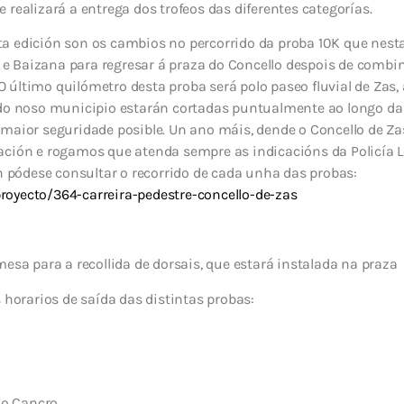
 realizará a entrega dos trofeos das diferentes categorías.
a edición son os cambios no percorrido da proba 10K que nesta
n, e Baizana para regresar á praza do Concello despois de combi
 O último quilómetro desta proba será polo paseo fluvial de Zas, á
do noso municipio estarán cortadas puntualmente ao longo da t
 maior seguridade posible. Un ano máis, dende o Concello de Z
ación e rogamos que atenda sempre as indicacións da Policía L
ón pódese consultar o recorrido de cada unha das probas:
oyecto/364-carreira-pedestre-concello-de-zas
mesa para a recollida de dorsais, que estará instalada na praza
s horarios de saída das distintas probas:
 o Cancro