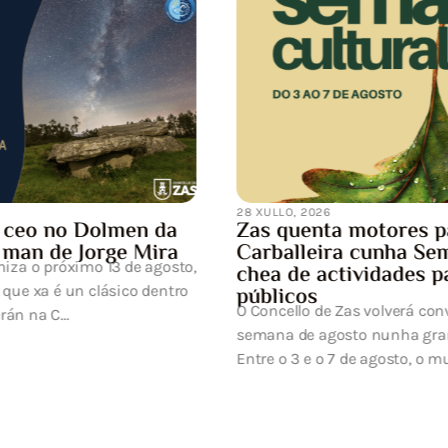
Notificación de inter
programada da submi
eléctrica
UFD Informa: Estimado/a Señ
efectuar los trabajos de ma
desarrollo de la red eléctrica p
res para a
ha Semana Cultural
ades para todos os
verá converter a primeira
ha gran festa da cultura.
to, o municipi...