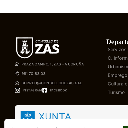
Depart
Servizos 
C. Inform
PRAZA CAMPO, 1, ZAS - A CORUÑA
Urbanis
981 70 83 03
Emprego
CORREO@CONCELLODEZAS.GAL
Cultura 
INSTAGRAM
FACEBOOK
Turismo