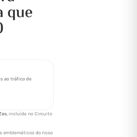
a que
0
 ao tráfico de
Zas
, incluída no Circuito
áis emblemáticos do noso