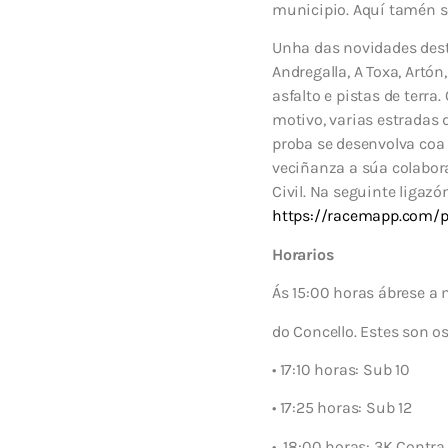
municipio. Aquí tamén se
Unha das novidades dest
Andregalla, A Toxa, Artó
asfalto e pistas de terra.
motivo, varias estradas 
proba se desenvolva coa
veciñanza a súa colabor
Civil. Na seguinte ligaz
https://racemapp.com/pr
Horarios
Ás 15:00 horas ábrese a 
do Concello. Estes son o
• 17:10 horas: Sub 10
• 17:25 horas: Sub 12
•
18:00 horas: 3K Contra