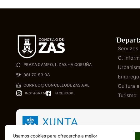
Depart
Servizos 
C. Inform
PRAZA CAMPO, 1, ZAS - A CORUÑA
Urbanis
981 70 83 03
Emprego
CORREO@CONCELLODEZAS.GAL
Cultura 
INSTAGRAM
FACEBOOK
Turismo
Usamos cookies para ofrecerche a mellor