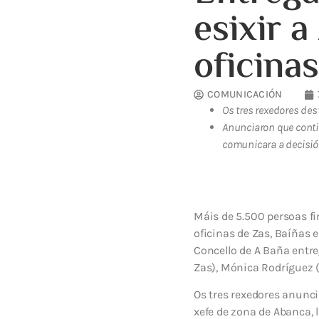
esixir 
oficina
COMUNICACIÓN
Os tres rexedores de
Anunciaron que conti
comunicara a decisió
Máis de 5.500 persoas fi
oficinas de Zas, Baíñas 
Concello de A Baña entr
Zas), Mónica Rodríguez (
Os tres rexedores anunc
xefe de zona de Abanca, 