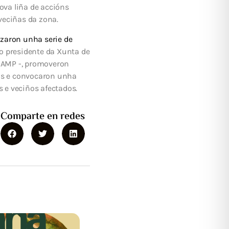
ova liña de accións
veciñas da zona.
azaron unha serie de
o presidente da Xunta de
EGAMP -, promoveron
as e convocaron unha
 e veciños afectados.
Comparte en redes
rupción