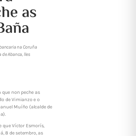
che as
 Baña
 bancaria na Coruña
 de Abanca, lles
ca que non peche as
llo de Vimianzo e o
anuel Muíño (alcalde de
a).
 que Víctor Esmorís,
á, 8 de setembro, as