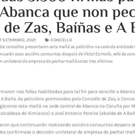
a Abanca que non pe
s de Zas, Baíñas e A
7 SETEMBRO, 2021
CONCELLO
stes concellos presentaron esta mañá as peticións na sede da entidade
nuarán coas accións conxuntas despois de Víctor Esmorís, xefe de zona
n unilateral da empresa de pechar mañá estas tres oficinas
rmaron nas follas habilitadas para tal fin para esixirlle a Aban
e A Baña. As peticións promovidas polo Concello de Zas, o Conce
egáronse esta mañá na sede central de Abanca na Coruña por M
alcaldesa de Vimianzo) e José Antonio Pereira (alcalde de A Bañ
iaron que continuarán realizando accións conxuntas despois de
lles confirmase a decisión unilateral da empresa de pechar mañ