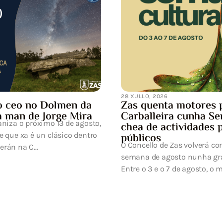
programada da submi
eléctrica
UFD Informa: Estimado/a Señ
efectuar los trabajos de ma
desarrollo de la red eléctrica p
res para a
ha Semana Cultural
ades para todos os
verá converter a primeira
ha gran festa da cultura.
to, o municipi...