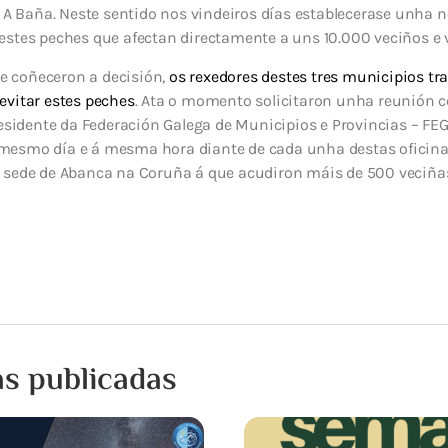
e A Baña. Neste sentido nos vindeiros días establecerase unha n
estes peches que afectan directamente a uns 10.000 veciños e 
 coñeceron a decisión,
os rexedores destes tres municipios tr
evitar estes peches
. Ata o momento solicitaron unha reunión c
residente da Federación Galega de Municipios e Provincias – F
mesmo día e á mesma hora diante de cada unha destas oficin
 sede de Abanca na Coruña á que acudiron máis de 500 veciñas
as publicadas
15 XULLO, 2026
Notificación de inter