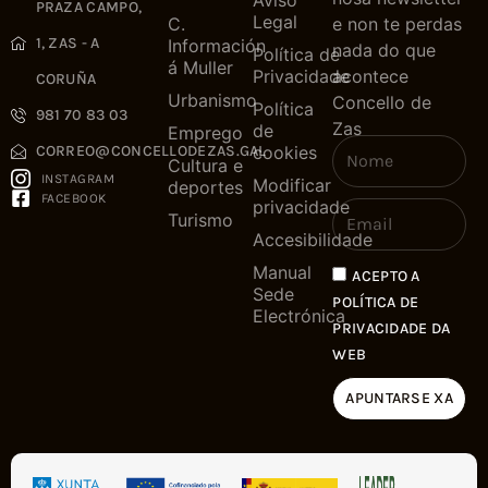
PRAZA CAMPO,
Legal
C.
e non te perdas
1, ZAS - A
Información
nada do que
Política de
á Muller
Privacidade
acontece
CORUÑA
Urbanismo
Concello de
Política
981 70 83 03
Zas
de
Emprego
cookies
CORREO@CONCELLODEZAS.GAL
Cultura e
INSTAGRAM
Modificar
deportes
FACEBOOK
privacidade
Turismo
Accesibilidade
Manual
ACEPTO A
Sede
POLÍTICA DE
Electrónica
PRIVACIDADE DA
WEB
APUNTARSE XA