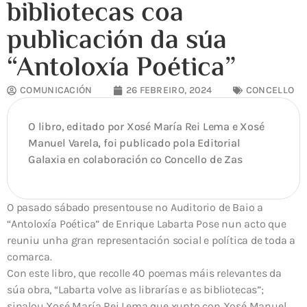
bibliotecas coa
publicación da súa
“Antoloxía Poética”
COMUNICACIÓN
26 FEBREIRO, 2024
CONCELLO
O libro, editado por Xosé María Rei Lema e Xosé
Manuel Varela, foi publicado pola Editorial
Galaxia en colaboración co Concello de Zas
O pasado sábado presentouse no Auditorio de Baio a
“Antoloxía Poética” de
Enrique Labarta Pose
nun acto que
reuniu unha gran representación social e política de toda a
comarca.
Con este libro, que recolle 40 poemas máis relevantes da
súa obra, “Labarta volve as librarías e as bibliotecas”;
sinalou Xosé María Rei Lema que xunto con Xosé Manuel