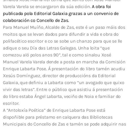
Varela Varela se encargaron da súa edición.
A obra foi
publicada pola Editorial Galaxia grazas a un convenio de
colaboración co Concello de Zas.
Para Manuel Muíño, Alcalde de Zas, este é un paso máis dos
moitos que se levan dados para difundir a vida e obra do
polifacético escritor e co se sobe un chanzo para que se lle
adique o seu Día das Letras Galegas. Unha loita “que
comezou aló polos anos 90”, tal e como sinalou Xosé
Manuel Varela Varela dende a posta en marcha da Comisión
Enrique Labarta Pose. Á presentación do libro tamén acudiu
Xesús Domínguez, director de produccións da Editorial
Galaxia, que definiu a Labarta como “un avogado que quixo
vivir das letras”. Entre o público que asistiu á presentación
do libro estaba Ángel Labarta, veciño de Noia e familiar do
escritor.
A “Antoloxía Poética” de Enrique Labarta Pose está
dispoñible para préstamo en calquera das Bibliotecas
Municipais do Concello de Zas e tamén se pode adquirir nas