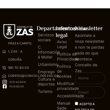
Departamentos
Información
Newsletter
legal
Servizos
Apúntate a
sociais
nosa newsletter
Aviso
PRAZA CAMPO,
Legal
C.
e non te perdas
1, ZAS - A
Información
nada do que
Política de
á Muller
Privacidade
acontece
CORUÑA
Urbanismo
Concello de
Política
981 70 83 03
Zas
de
Emprego
cookies
CORREO@CONCELLODEZAS.GAL
Cultura e
INSTAGRAM
Modificar
deportes
FACEBOOK
privacidade
Turismo
Accesibilidade
Manual
ACEPTO A
Sede
POLÍTICA DE