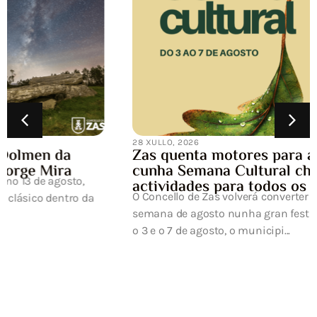
28 XULLO, 2026
Zas quenta motores para a Carballeira
cunha Semana Cultural chea de
actividades para todos os públicos
O Concello de Zas volverá converter a primeira
semana de agosto nunha gran festa da cultura. Entre
o 3 e o 7 de agosto, o municipi...