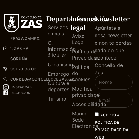
Departamentos
Información
Newsletter
legal
Servizos
Apúntate a
sociais
nosa newsletter
Aviso
PRAZA CAMPO,
Legal
C.
e non te perdas
1, ZAS - A
Información
nada do que
Política de
á Muller
Privacidade
acontece
CORUÑA
Urbanismo
Concello de
Política
981 70 83 03
Zas
de
Emprego
cookies
CORREO@CONCELLODEZAS.GAL
Cultura e
INSTAGRAM
Modificar
deportes
FACEBOOK
privacidade
Turismo
Accesibilidade
Manual
ACEPTO A
Sede
POLÍTICA DE
Electrónica
PRIVACIDADE DA
WEB