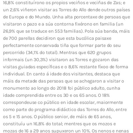
16,8% constituírono os propios veciños e veciñas de Zas; e
un 2,6% viñeron visitar as Torres do Allo dende outros países
de Europa e do Mundo. Unha alta porcentaxe de persoas que
visitaron o pazo e a súa contorna fixérono en familia (un
26,9% que se traduce en 553 familias). Pola súa banda, máis
de 700 parellas decidiron que esta bucólica paisaxe
perfectamente conservada tiña que formar parte do seu
percorrido (34,1% do total). Mentras que 620 grupos
informais (un 30,3%) visitaron as Torres e gozaron das
visitas guiadas específicas e o 8,6% restante fíxoo de forma
individual. En canto á idade dos visitantes, destaca que
máis da metade das persoas que se achegaron a visitar o
monumento ao longo do 2018 foi público adulto, cunha
idade comprendida entre os 30 e os 65 anos. O 18%
correspondeuse co público en idade escolar, maiormente
como parte do programa didáctico das Torres do Allo, entre
os 5 e 15 anos. O público senior, de máis de 65 anos,
constituíu un 16,8% do total; mentres que os mozos e
mozas de 16 a 29 anos supuxeron un 10%. Os nenos e nenas