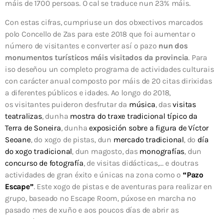
máis de 1700 persoas. O cal se traduce nun 23% máis.
Con estas cifras, cumpriuse un dos obxectivos marcados
polo Concello de Zas para este 2018 que foi aumentar o
número de visitantes e converter así o pazo
nun dos
monumentos turísticos máis visitados da provincia
. Para
iso deseñou un completo programa de actividades culturais
con carácter anual composto por máis de 20 citas dirixidas
a diferentes públicos e idades. Ao longo do 2018,
os visitantes puideron desfrutar da
música
, das
visitas
teatralizas
, dunha
mostra do traxe tradicional típico da
Terra de Soneira
, dunha
exposición sobre a figura de Víctor
Seoane
, do xogo de pistas, dun
mercado tradicional
, do
día
do xogo tradicional
, dun magosto, das
monografías
, dun
concurso de fotografía
, de visitas didácticas,… e doutras
actividades de gran éxito e únicas na zona como o
“Pazo
Escape”
. Este xogo de pistas e de aventuras para realizar en
grupo, baseado no Escape Room, púxose en marcha no
pasado mes de xuño e aos poucos días de abrir as