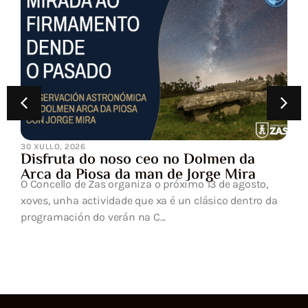
30 XULLO, 2026
Disfruta do noso ceo no Dolmen da
Arca da Piosa da man de Jorge Mira
O Concello de Zas organiza o próximo 13 de agosto,
xoves, unha actividade que xa é un clásico dentro da
programación do verán na C...