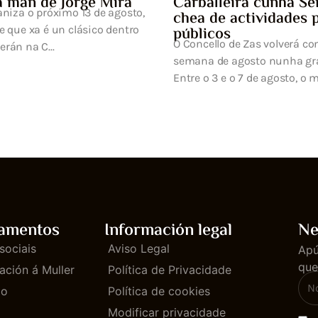
cunha Semana Cultural
idades para todos os
volverá converter a primeira
nunha gran festa da cultura.
agosto, o municipi...
amentos
Información legal
Ne
sociais
Aviso Legal
Apú
que
ación á Muller
Política de Privacidade
mo
Política de cookies
Modificar privacidade