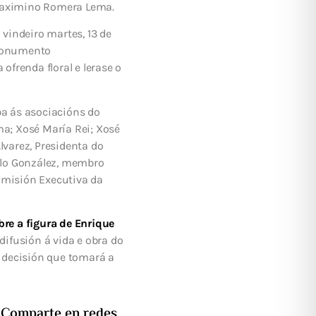
 Maximino Romera Lema.
o vindeiro martes, 13 de
 monumento
frenda floral e lerase o
a ás asociacións do
ma; Xosé María Rei; Xosé
lvarez, Presidenta do
olo González, membro
misión Executiva da
re a figura de Enrique
difusión á vida e obra do
a decisión que tomará a
Comparte en redes