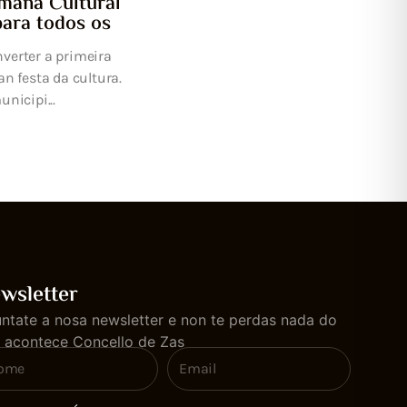
wsletter
ntate a nosa newsletter e non te perdas nada do
 acontece Concello de Zas