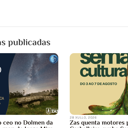
as publicadas
15 XULLO, 2026
Notificación de in
programada da sub
eléctrica
UFD Informa: Estimado/a 
efectuar los trabajos de
desarrollo de la red eléctri
otores para a