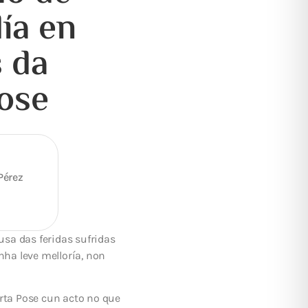
ía en
 da
ose
Pérez
usa das feridas sufridas
nha leve melloría, non
arta Pose cun acto no que