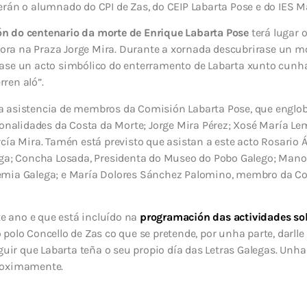
erán o alumnado do CPI de Zas, do CEIP Labarta Pose e do IES
n do centenario da morte de Enrique Labarta Pose
terá lugar 
0 hora na Praza Jorge Mira. Durante a xornada descubrirase un
se un acto simbólico do enterramento de Labarta xunto cunha o
ren aló”.
 asistencia de membros da Comisión Labarta Pose, que englob
sonalidades da Costa da Morte; Jorge Mira Pérez; Xosé María Le
cía Mira. Tamén está previsto que asistan a este acto Rosario Á
ega; Concha Losada, Presidenta do Museo do Pobo Galego; Man
emia Galega; e María Dolores Sánchez Palomino, membro da Co
te ano e que está incluído na
programación das actividades sob
polo Concello de Zas co que se pretende, por unha parte, darlle 
eguir que Labarta teña o seu propio día das Letras Galegas. Unh
roximamente.