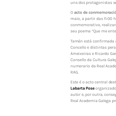
uns dos protagonistas s
O
acto de conmemoració
maio, a partir das 11:0
conmemorativo, realizara
seu poema “Que me enter
Tamén está confirmada a
Concello e distintas per
Ameixeiras e Ricardo Gar
Consello da Cultura Gal
numerario da Real Acad
RAG.
Este é o acto central des
Labarta Pose
organizado 
autor e, por outra, cons
Real Academia Galega p