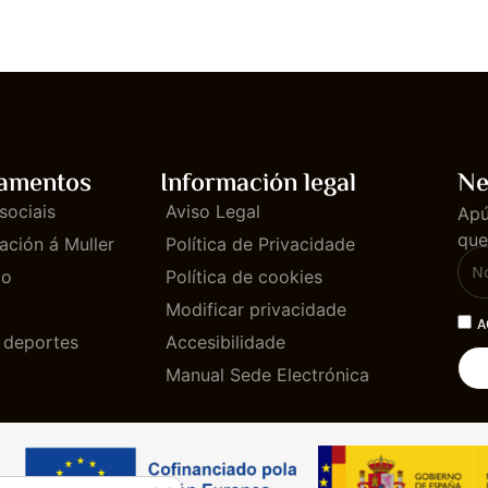
amentos
Información legal
Ne
sociais
Aviso Legal
Apú
que
ación á Muller
Política de Privacidade
mo
Política de cookies
Modificar privacidade
A
e deportes
Accesibilidade
Manual Sede Electrónica
CLOSE GDPR COOKIE BANNER