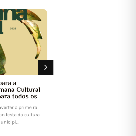
15 XULLO, 2026
Notificación de interrupc
programada da subminist
eléctrica
UFD Informa: Estimado/a Señor/a Co
efectuar los trabajos de mantenimi
desarrollo de la red eléctrica precisos
para a
emana Cultural
para todos os
nverter a primeira
 festa da cultura.
unicipi...