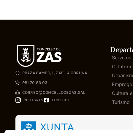
Depart
Servizos 
C. Inform
PRAZA CAMPO, 1, ZAS - A CORUÑA
Urbanis
981 70 83 03
Emprego
CORREO@CONCELLODEZAS.GAL
Cultura 
INSTAGRAM
FACEBOOK
Turismo