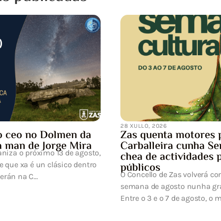
28 XULLO, 2026
o ceo no Dolmen da
Zas quenta motores 
a man de Jorge Mira
Carballeira cunha S
aniza o próximo 13 de agosto,
chea de actividades 
e que xa é un clásico dentro
públicos
O Concello de Zas volverá co
rán na C...
semana de agosto nunha gran
Entre o 3 e o 7 de agosto, o m