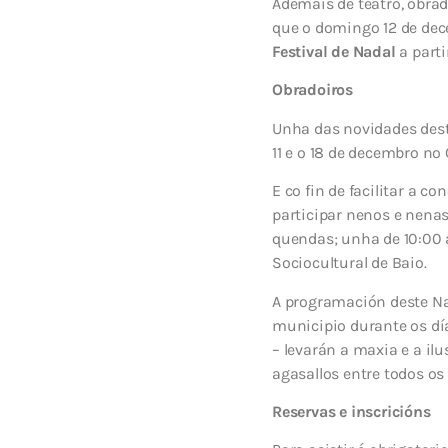
Ademáis de teatro, obrad
que o domingo 12 de dec
Festival de Nadal
a parti
Obradoiros
Unha das novidades des
11 e o 18 de decembro no 
E co fin de facilitar a c
participar nenos e nenas
quendas; unha de 10:00 a
Sociocultural de Baio.
A programación deste Na
municipio durante os día
– levarán a maxia e a il
agasallos entre todos os
Reservas e inscricións