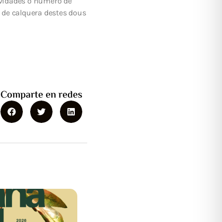
ividades o número de
s de calquera destes dous
Comparte en redes
rupción
nistración