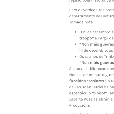
repaso pola historia da 
Pero os verdadeiros prot
departamento de Cultura 
Tomade nota:
O 19 de decembro á
troppo”
a cargo da
“Non máis guerra
14 de decembro, ás 
Os ratiños de Trin
“Non máis guerras
As nosas bibliotecas no
Nadal, se non que algun
funcións escolares
é o 
de Zas Xoán Curiel e Cha
espectáculo
“Ghop!”
Tam
Labarta Pose asistirán á
Producións.