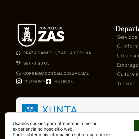
Depart
Servizos 
C. Inform
PRAZA CAMPO, 1, ZAS - A CORUÑA
Urbanis
981 70 83 03
Emprego
CORREO@CONCELLODEZAS.GAL
Cultura 
INSTAGRAM
FACEBOOK
Turismo
Usamos cookies para ofrecerche a mellor
experiencia no noso sitio web.
Podes obter máis información sobre que cookies