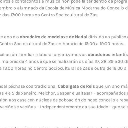
oiros e contacontos a música non pode faltar dentro da progra
embro o alumnado da Escola de Música Moderna do Concello d
r das 17:00 horas no Centro Sociocultural de Zas.
te ano é o
obradoiro de modelaxe de Nadal
dirixido ao público 
Centro Sociocultural de Zas en horario de 16:00 a 19:00 horas.
onciliación familiar e laboral organizamos os
obradoiros infantí
 maiores de 4 anos e que se realizarán os días 27, 28, 29 e 30
 13:00 horas no Centro Sociocultural de Zas e outra de 16:00 a
dal péchase coa tradicional
Cabalgata de Reis
que, un ano mái
s 4 e 5 de xaneiro. Melchor, Gaspar e Baltasar – acompañados 
usión aos case cen núcleos de poboación do noso concello e re
 veciños e veciñas – independentemente da súa idade – que se a