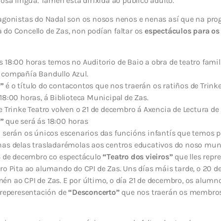
nosa lingua. Tamén está dirixida ao público adulto.
agonistas do Nadal son os nosos nenos e nenas así que na prog
do Concello de Zas, non podían faltar os
espectáculos para os
s 18:00 horas temos no Auditorio de Baio a obra de teatro fami
 compañía Bandullo Azul.
s”
é o título do contacontos que nos traerán os ratiños de Trink
18:00 horas, á Biblioteca Municipal de Zas.
ke Trinke Teatro volven o 21 de decembro á Axencia de Lectura d
”
que será ás 18:00 horas
n serán os únicos escenarios das funcións infantís que temos p
has delas trasladarémolas aos centros educativos do noso muni
13 de decembro co espectáculo
“Teatro dos vieiros”
que lles repr
ro Pita ao alumando do CPI de Zas. Uns días máis tarde, o 20 
én ao CPI de Zas. E por último, o día 21 de decembro, os alum
 reperesentación de
“Desconcerto”
que nos traerán os membros