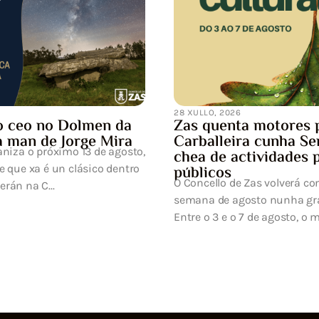
eléctrica
UFD Informa: Estimado/a Señ
efectuar los trabajos de ma
desarrollo de la red eléctrica p
res para a
ha Semana Cultural
ades para todos os
verá converter a primeira
ha gran festa da cultura.
to, o municipi...