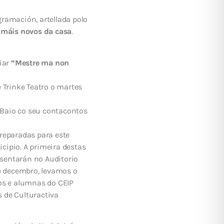
ramación, artellada polo
 máis novos da casa
.
liar
“Mestre ma non
e Trinke Teatro o martes
e Baio co seu contacontos
reparadas para este
cipio. A primeira destas
esentarán no Auditorio
de decembro, levamos o
nos e alumnas do CEIP
 de Culturactiva