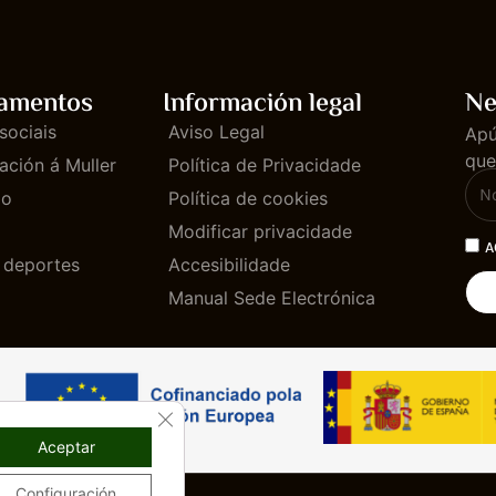
amentos
Información legal
Ne
sociais
Aviso Legal
Apú
que
ación á Muller
Política de Privacidade
mo
Política de cookies
Modificar privacidade
A
e deportes
Accesibilidade
Manual Sede Electrónica
CLOSE GDPR COOKIE BANNER
Aceptar
Configuración