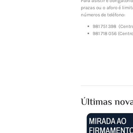
Para asistir é obrigator
prazas ou o aforo é limi
números de teléfono:
981 751 398
(Centr
981 718 056 (Centro
Últimas nov