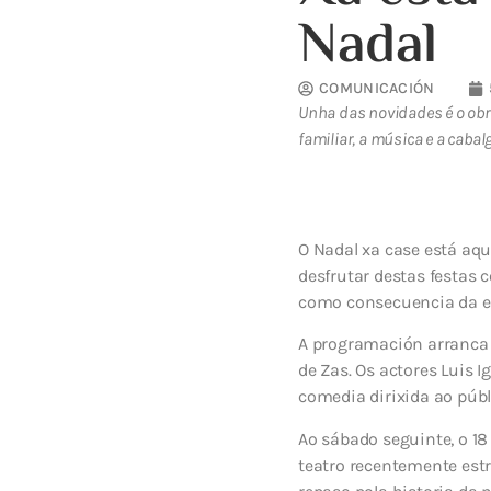
Nadal
COMUNICACIÓN
Unha das novidades é o obra
familiar, a música e a cabal
O Nadal xa case está aq
desfrutar destas festas
como consecuencia da ev
A programación arranca 
de Zas. Os actores Luis I
comedia dirixida ao púb
Ao sábado seguinte, o 18
teatro recentemente est