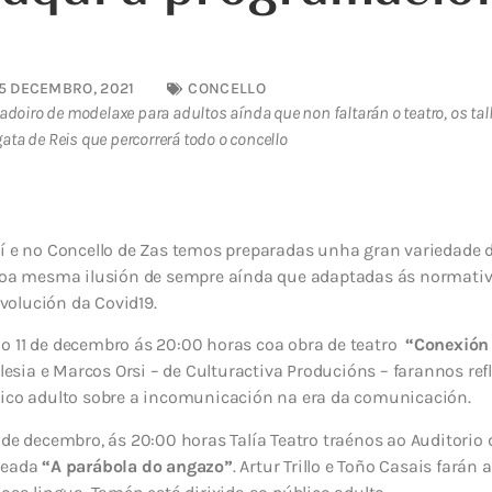
5 DECEMBRO, 2021
CONCELLO
doiro de modelaxe para adultos aínda que non faltarán o teatro, os tall
gata de Reis que percorrerá todo o concello
uí e no Concello de Zas temos preparadas unha gran variedade d
 coa mesma ilusión de sempre aínda que adaptadas ás normati
olución da Covid19.
o 11 de decembro ás 20:00 horas coa obra de teatro
“Conexión
glesia e Marcos Orsi – de Culturactiva Producións – farannos ref
lico adulto sobre a incomunicación na era da comunicación.
 de decembro, ás 20:00 horas Talía Teatro traénos ao Auditorio 
reada
“A parábola do angazo”
. Artur Trillo e Toño Casais farán