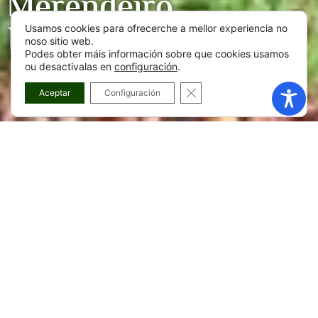
Merendeiro
Brandomil
Usamos cookies para ofrecerche a mellor experiencia no
noso sitio web.
Podes obter máis información sobre que cookies usamos
ou desactivalas en
configuración
.
CLOSE GDPR COOKIE BA
Aceptar
Configuración
Máis información sobre
Merendeiro Brandomil
Á beira do río Xallas e moi preto da ponte romana, a área
de picnic Brandomil é unha parada ideal para gozar da
natureza en Zas. Situada entre árbores e con vistas á auga,
conta cunha grella de churrasco, bancos, unha fonte e
papeleiras, todo nun entorno accesible que invita a facer
unha pausa tranquila antes ou despois da túa visita ao