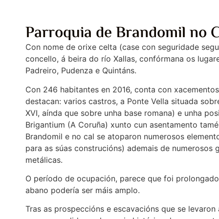
Parroquia de Brandomil no C
Con nome de orixe celta (case con seguridade segu
concello, á beira do río Xallas, confórmana os luga
Padreiro, Pudenza e Quintáns.
Con 246 habitantes en 2016, conta con xacementos 
destacan: varios castros, a Ponte Vella situada sob
XVI, aínda que sobre unha base romana) e unha posi
Brigantium (A Coruña) xunto cun asentamento tamén
Brandomil e no cal se atoparon numerosos elementos
para as súas construcións) ademais de numerosos g
metálicas.
O período de ocupación, parece que foi prolongado: 
abano podería ser máis amplo.
Tras as prospeccións e escavacións que se levaron