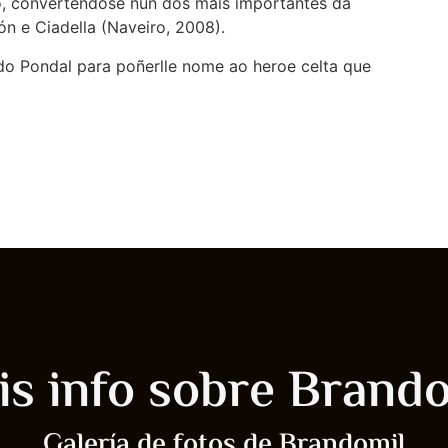
o, converténdose nun dos máis importantes da
ón e Ciadella (Naveiro, 2008).
do Pondal para poñerlle nome ao heroe celta que
s info sobre Brand
Galería de fotos de Brandomil