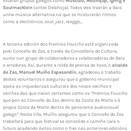
estarán grupos galegos como
Músculo, Mounqup, Igmig e
Soulmacklein
(antes Delahoja). Todos eles traerán a Baio
unha música alternativa na que se misturarán ritmos
como a electrónica, soul, jazz, reagge,…
A terceira edición dos Premios Fouciño está organizada
polo Concello de Zas, a través da Concellería de Cultura,
xunto cun grupo de colaboradores e colaboradoras de Baio
e arredores. Así, durante a rolda de prensa de hoxe, o
alcalde
de Zas, Manuel Muíño Espasandín
, agradeceu o traballo
destes voluntarios e asegurou que o goberno municipal
apoia as inquedanzas culturais dos nosos veciños e
veciñas das que nacen certames como os “Premios Fouciño
que pon ao Concello de Zas dentro da Costa da Morte e á
propia Costa da Morte dentro do panorama audiovisual
galego”. Nesta liña, Muíño asegurou que o Concello de Zas
traballará para que festival se consolide e camiñe cara o
futuro acadando éxitos como o fixo nas anteriores edicións.