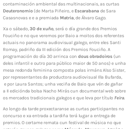
contaminación ambiental das multinacionais, as curtas
Deuteronomio
(de Marta Piñeiro, e
Escarabana
de Sara
Casasnovas e e a premiada
Matria
, de Álvaro Gago.
Xa o sábado,
30 de xuño
, será o día grande dos Premios
Fouciño e no que veremos por Baio a moitos dos referentes
actuais no panorama audiovisual galego, entre eles Santi
Romay, padriño da III edición dos Premios Fouciño. A
programación do día 30 arrinca con
dous obradoiros
(un
deles infantil e outro para público maior de 50 anos) e unha
mesa redonda feminina composta polas irmáns Also Sister,
por representantes da productora audiovisual Illa Bufarda,
e por Laura Santos; unha veciña de Baio que vén de gañar
a II ediciónda bolsa Nacho Mirás cun documental web sobre
os mercados tradicionais galegos e que leva por título
Feira
.
Ao longo da tarde proxectaranse as curtas participantes no
concurso e xa entrada a tardiña terá lugar a entrega de
premios. O certame remata cun festival de música no que