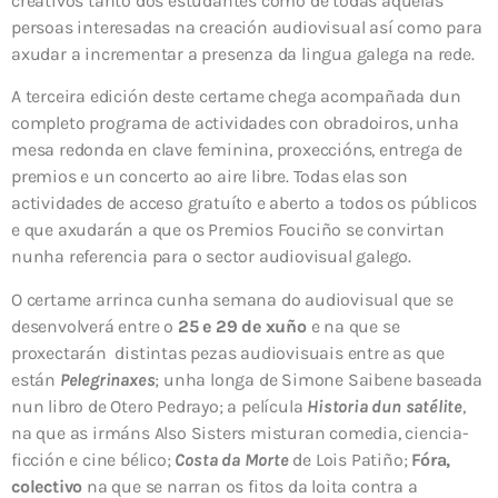
creativos tanto dos estudantes como de todas aquelas
persoas interesadas na creación audiovisual así como para
axudar a incrementar a presenza da lingua galega na rede.
A terceira edición deste certame chega acompañada dun
completo programa de actividades con obradoiros, unha
mesa redonda en clave feminina, proxeccións, entrega de
premios e un concerto ao aire libre. Todas elas son
actividades de acceso gratuíto e aberto a todos os públicos
e que axudarán a que os Premios Fouciño se convirtan
nunha referencia para o sector audiovisual galego.
O certame arrinca cunha semana do audiovisual que se
desenvolverá entre o
25 e 29 de xuño
e na que se
proxectarán distintas pezas audiovisuais entre as que
están
Pelegrinaxes
; unha longa de Simone Saibene baseada
nun libro de Otero Pedrayo; a película
Historia dun satélite
,
na que as irmáns Also Sisters misturan comedia, ciencia-
ficción e cine bélico;
Costa da Morte
de Lois Patiño;
Fóra,
colectivo
na que se narran os fitos da loita contra a