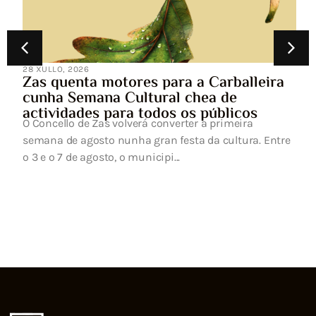
28 XULLO, 2026
Zas quenta motores para a Carballeira
cunha Semana Cultural chea de
actividades para todos os públicos
O Concello de Zas volverá converter a primeira
semana de agosto nunha gran festa da cultura. Entre
o 3 e o 7 de agosto, o municipi...