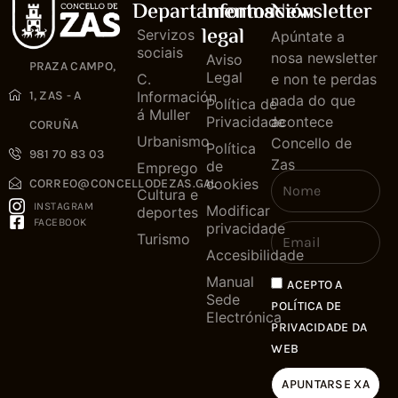
Departamentos
Información
Newsletter
legal
Servizos
Apúntate a
sociais
nosa newsletter
Aviso
PRAZA CAMPO,
Legal
C.
e non te perdas
1, ZAS - A
Información
nada do que
Política de
á Muller
Privacidade
acontece
CORUÑA
Urbanismo
Concello de
Política
981 70 83 03
Zas
de
Emprego
cookies
CORREO@CONCELLODEZAS.GAL
Cultura e
INSTAGRAM
Modificar
deportes
FACEBOOK
privacidade
Turismo
Accesibilidade
Manual
ACEPTO A
Sede
POLÍTICA DE
Electrónica
PRIVACIDADE DA
WEB
APUNTARSE XA