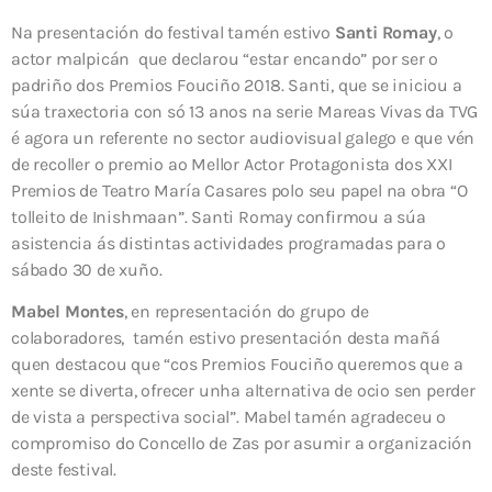
Na presentación do festival tamén estivo
Santi Romay
, o
actor malpicán que declarou “estar encando” por ser o
padriño dos Premios Fouciño 2018. Santi, que se iniciou a
súa traxectoria con só 13 anos na serie Mareas Vivas da TVG
é agora un referente no sector audiovisual galego e que vén
de recoller o premio ao Mellor Actor Protagonista dos XXI
Premios de Teatro María Casares polo seu papel na obra “O
tolleito de Inishmaan”. Santi Romay confirmou a súa
asistencia ás distintas actividades programadas para o
sábado 30 de xuño.
Mabel Montes
, en representación do grupo de
colaboradores, tamén estivo presentación desta mañá
quen destacou que “cos Premios Fouciño queremos que a
xente se diverta, ofrecer unha alternativa de ocio sen perder
de vista a perspectiva social”. Mabel tamén agradeceu o
compromiso do Concello de Zas por asumir a organización
deste festival.