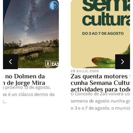
28 XULLO, 2026
Zas quenta motores para a Carballeira
cunha Semana Cultural chea de
actividades para todos os públicos
O Concello de Zas volverá converter a primeira
semana de agosto nunha gran festa da cultura. Entre
o 3 e o 7 de agosto, o municipi...