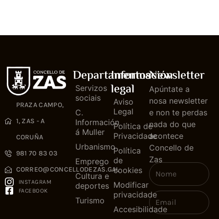
Departamentos
Información
Newsletter
legal
Servizos
Apúntate a
sociais
nosa newsletter
Aviso
PRAZA CAMPO,
Legal
C.
e non te perdas
1, ZAS - A
Información
nada do que
Política de
á Muller
Privacidade
acontece
CORUÑA
Urbanismo
Concello de
Política
981 70 83 03
Zas
de
Emprego
cookies
CORREO@CONCELLODEZAS.GAL
Cultura e
INSTAGRAM
Modificar
deportes
FACEBOOK
privacidade
Turismo
Accesibilidade