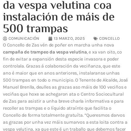
da vespa velutina coa
instalación de máis de
500 trampas
COMUNICACIÓN
13 MARZO, 2025
CONCELLO
O Concello de Zas vén de poñer en marcha unha nova
campaña de trampeo da vespa velutina
, e xa van oito, co
fin de evitar a expansión desta especie invasora e poder
controlala. Grazas á colaboración da veciñanza, que este
ano é maior que en anos anteriores, instalaranse unhas
500 trampas en todo o municipio. O Tenente de Alcalde, José
Manuel Brenlla, deulles as grazas aso máis de 100 veciños e
veciñas que hoxe se achegaron ata o Centro Sociocultural
de Zas para asistir a unha breve charla informativa e para
recoller as trampas e o líquido atraínte que facilita o
Concello de forma totalmente gratuíta. “Queresmos darvos
as grazas por unha vez máis sumarvos a esta loita contra a
vespa velutina, xa que este é un traballo que debemos facer