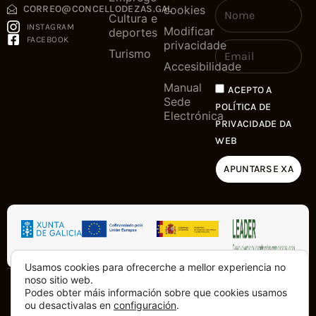
cookies
CORREO@CONCELLODEZAS.GAL
Cultura e
INSTAGRAM
Modificar
deportes
FACEBOOK
privacidade
Turismo
Accesibilidade
Manual
ACEPTO A
Sede
POLÍTICA DE
Electrónica
PRIVACIDADE DA
WEB
APUNTARSE XA
Usamos cookies para ofrecerche a mellor experiencia no
noso sitio web.
Copyright © 2025. Tódolos dereitos
Podes obter máis información sobre que cookies usamos
Feito con
dende a Costa da
ou desactivalas en
configuración
.
reservados
Morte