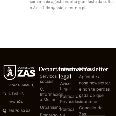
semana de agosto nunha gran festa da cultura. Entre
o 3 e o 7 de agosto, o municipi...
Departamentos
Información
Newsletter
legal
Servizos
Apúntate a
sociais
nosa newsletter
Aviso
PRAZA CAMPO,
Legal
C.
e non te perdas
1, ZAS - A
Información
nada do que
Política de
á Muller
Privacidade
acontece
CORUÑA
Urbanismo
Concello de
Política
981 70 83 03
Zas
de
Emprego