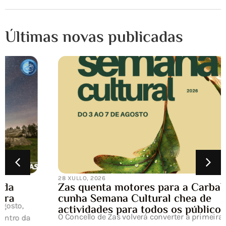
Últimas novas publicadas
28 XULLO, 2026
Zas quenta motores para a Carballeira
cunha Semana Cultural chea de
actividades para todos os públicos
O Concello de Zas volverá converter a primeira