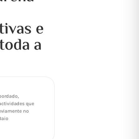
tivas e
 toda a
 bordado,
actividades que
reviamente no
Baio