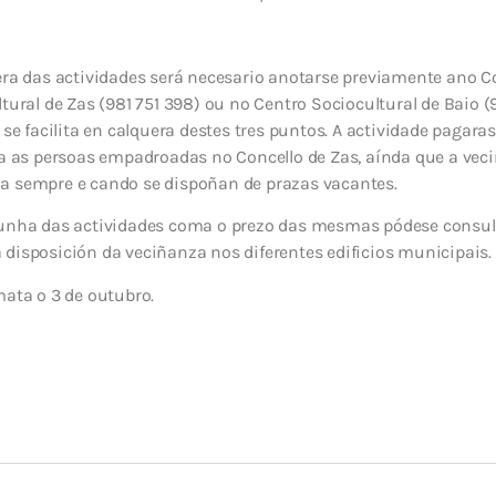
era das actividades será necesario anotarse previamente ano C
ltural de Zas (981 751 398) ou no Centro Sociocultural de Baio 
e se facilita en calquera destes tres puntos. A actividade paga
cia as persoas empadroadas no Concello de Zas, aínda que a vec
a sempre e cando se dispoñan de prazas vacantes.
 unha das actividades coma o prezo das mesmas pódese consult
disposición da veciñanza nos diferentes edificios municipais.
mata o 3 de outubro.