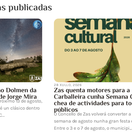
as publicadas
15 XULLO, 2026
Notificación de inter
programada da submi
eléctrica
UFD Informa: Estimado/a Señ
efectuar los trabajos de ma
desarrollo de la red eléctrica p
res para a
ha Semana Cultural
ades para todos os
verá converter a primeira
ha gran festa da cultura.
to, o municipi...