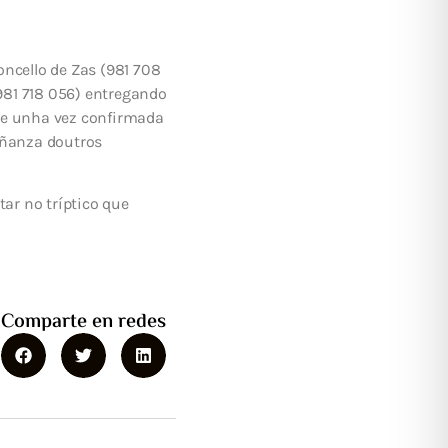
oncello de Zas (981 708
(981 718 056) entregando
rase unha vez confirmada
iñanza doutros
ar no tríptico que
Comparte en redes