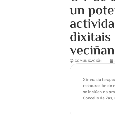
un pote
activida
dixitai
veciñan
COMUNICACIÓN
Ximnasia terapeút
restauración de 
se inclúen na pr
Concello de Zas, 