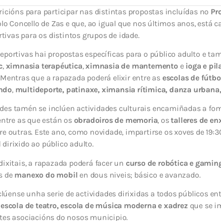
ricións para participar nas distintas propostas incluídas no
Pr
o Concello de Zas e que, ao igual que nos últimos anos, está c
ortivas para os distintos grupos de idade.
eportivas hai propostas específicas para o público adulto e ta
c
,
ximnasia terapéutica
,
ximnasia de mantemento
e
ioga e pil
 Mentras que a rapazada poderá elixir entre as
escolas de fútb
ndo
,
multideporte, patinaxe, ximansia rítimica, danza urbana,
des tamén se inclúen actividades culturais encamiñadas a fom
 entre as que están os
obradoiros de memoria
, os
talleres de en
tre outras. Este ano, como novidade, impartirse os xoves de 19:3
l
dirixido ao público adulto.
dixitais, a rapazada poderá facer un
curso de robótica e gamin
s de
manexo do mobil
en dous niveis; básico e avanzado.
úense unha serie de actividades dirixidas a todos públicos en
 escola de teatro, escola de música moderna e xadrez
que se i
ntes asociacións do nosos municipio.