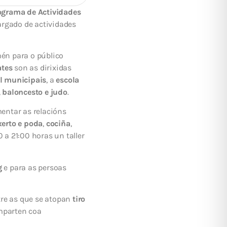
ograma de Actividades
argado de actividades
mén para o público
ates
son as dirixidas
ol municipais
, a
escola
 baloncesto e judo
.
entar as relacións
xerto e poda
,
cociña
,
0 a 21:00 horas un taller
g
e para as persoas
tre as que se atopan
tiro
mparten coa