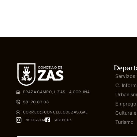
Depart
Servizos 
C. Inform
PRAZA CAMPO, 1, ZAS - A CORUÑA
Urbanis
981 70 83 03
Emprego
CORREO@CONCELLODEZAS.GAL
Cultura 
INSTAGRAM
FACEBOOK
Turismo