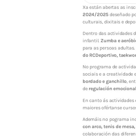
Xa están abertas as insc
2024/2025
deseñado pol
culturais, dixitais e dep
Dentro das actividades d
infantil.
Zumba e aeróbi
para as persoas adultas.
do RCDeportivo,
taekwo
No programa de activida
sociais e a creatividade
bordado e ganchillo
, en
de
regulación emociona
En canto ás actividades 
maiores ofértanse curso
Ademáis no pograma incl
con arco, tenis de mesa,
colaboración das difere