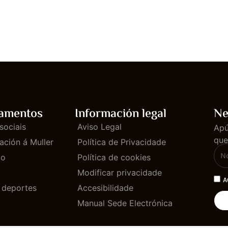
amentos
Información legal
Ne
sociais
Aviso Legal
Apú
que
ación á Muller
Política de Privacidade
mo
Política de cookies
Modificar privacidade
A
e deportes
Accesibilidade
Manual Sede Electrónica