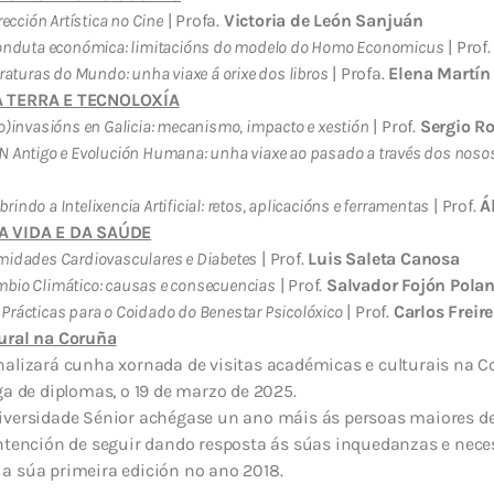
rección Artística no Cine
| Profa.
Victoria de León Sanjuán
onduta económica: limitacións do modelo do Homo Economicus
| Prof
eraturas do Mundo: unha viaxe á orixe dos libros
| Profa.
Elena Martín
A TERRA E TECNOLOXÍA
o)invasións en Galicia: mecanismo, impacto e xestión
| Prof.
Sergio R
N Antigo e Evolución Humana: unha viaxe ao pasado a través dos noso
rindo a Intelixencia Artificial: retos, aplicacións e ferramentas
| Prof.
Á
DA VIDA E DA SAÚDE
midades Cardiovasculares e Diabetes
| Prof.
Luis Saleta Canosa
bio Climático: causas e consecuencias
| Prof.
Salvador Fojón Pola
Prácticas para o Coidado do Benestar Psicolóxico
| Prof.
Carlos Freir
ural na Coruña
alizará cunha xornada de visitas académicas e culturais na Co
ga de diplomas, o 19 de marzo de 2025.
iversidade Sénior achégase un ano máis ás persoas maiores d
intención de seguir dando resposta ás súas inquedanzas e nece
a súa primeira edición no ano 2018.