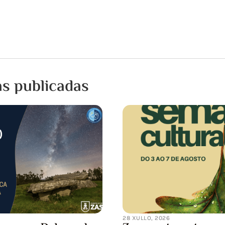
as publicadas
15 XULLO, 2026
Notificación de inter
programada da submi
eléctrica
UFD Informa: Estimado/a Señ
efectuar los trabajos de ma
desarrollo de la red eléctrica p