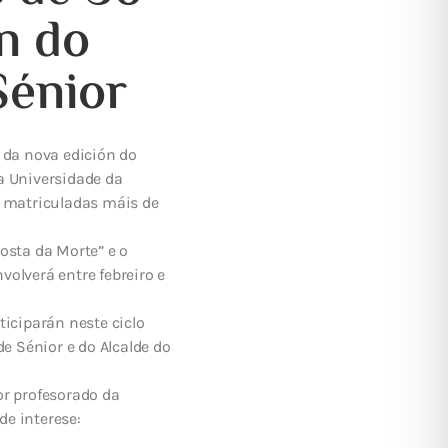
ón do
Sénior
 da nova edición do
a Universidade da
n matriculadas máis de
osta da Morte” e o
olverá entre febreiro e
ticiparán neste ciclo
de Sénior e do Alcalde do
or profesorado da
de interese: