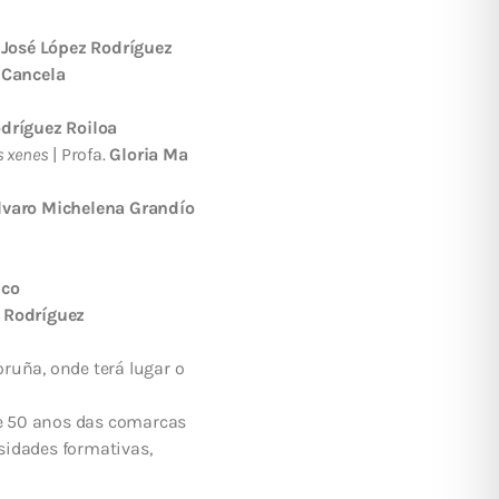
.
José López Rodríguez
 Cancela
odríguez Roiloa
s xenes
| Profa.
Gloria Mª
lvaro Michelena Grandío
nco
e Rodríguez
ruña, onde terá lugar o
e 50 anos das comarcas
sidades formativas,