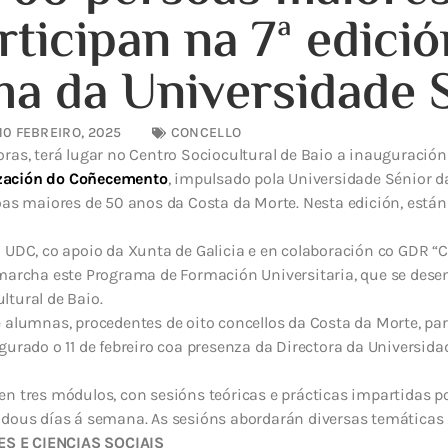
rticipan na 7ª edici
a da Universidade 
10 FEBREIRO, 2025
CONCELLO
ras, terá lugar no Centro Sociocultural de Baio a inauguración
zación do Coñecemento
, impulsado pola Universidade Sénior d
oas maiores de 50 anos da Costa da Morte. Nesta edición, está
 UDC, co apoio da Xunta de Galicia e en colaboración co GDR “C
marcha este Programa de Formación Universitaria, que se desenv
tural de Baio.
 alumnas, procedentes de oito concellos da Costa da Morte, par
gurado o 11 de febreiro coa presenza da Directora da Universida
n tres módulos, con sesións teóricas e prácticas impartidas p
 dous días á semana. As sesións abordarán diversas temáticas 
S E CIENCIAS SOCIAIS