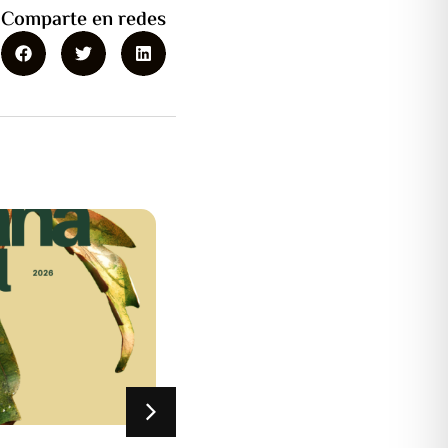
Comparte en redes
rupción
nistración
or/a Con el fin de
ntenimiento y
recisos ...
9 XULLO, 2026