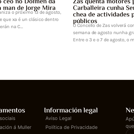
res para a
ha Semana Cultural
ades para todos os
verá converter a primeira
ha gran festa da cultura.
to, o municipi...
amentos
Información legal
Ne
sociais
Aviso Legal
Apú
que
ación á Muller
Política de Privacidade