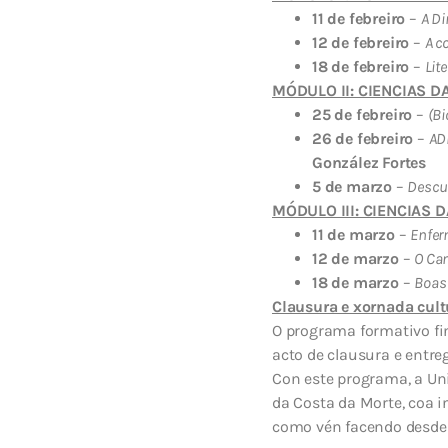
11 de febreiro
–
A Di
12 de febreiro
–
A c
18 de febreiro
–
Lit
MÓDULO II: CIENCIAS D
25 de febreiro
–
(Bi
26 de febreiro
–
AD
González Fortes
5 de marzo
–
Descub
MÓDULO III: CIENCIAS 
11 de marzo
–
Enfer
12 de marzo
–
O Cam
18 de marzo
–
Boas 
Clausura e xornada cult
O programa formativo fin
acto de clausura e entre
Con este programa, a Un
da Costa da Morte, coa 
como vén facendo desde 