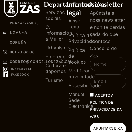
Departamentos
Información
Newsletter
legal
Servizos
Apúntate a
sociais
nosa newsletter
Aviso
PRAZA CAMPO,
Legal
C.
e non te perdas
1, ZAS - A
Información
nada do que
Política de
á Muller
Privacidade
acontece
CORUÑA
Urbanismo
Concello de
Política
981 70 83 03
Zas
de
Emprego
cookies
CORREO@CONCELLODEZAS.GAL
Cultura e
INSTAGRAM
Modificar
deportes
FACEBOOK
privacidade
Turismo
Accesibilidade
Manual
ACEPTO A
Sede
POLÍTICA DE
Electrónica
PRIVACIDADE DA
WEB
APUNTARSE XA