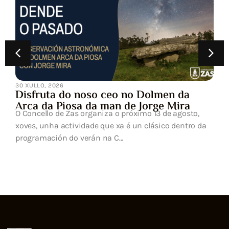
30 XULLO, 2026
Disfruta do noso ceo no Dolmen da
Arca da Piosa da man de Jorge Mira
O Concello de Zas organiza o próximo 13 de agosto,
xoves, unha actividade que xa é un clásico dentro da
programación do verán na C...