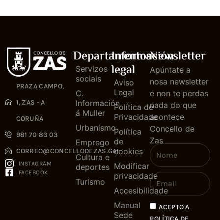
Departamentos
Información
Newsletter
legal
Servizos
Apúntate a
sociais
nosa newsletter
Aviso
PRAZA CAMPO,
Legal
C.
e non te perdas
1, ZAS - A
Información
nada do que
Política de
á Muller
Privacidade
acontece
CORUÑA
Urbanismo
Concello de
Política
981 70 83 03
Zas
de
Emprego
cookies
CORREO@CONCELLODEZAS.GAL
Cultura e
INSTAGRAM
Modificar
deportes
FACEBOOK
privacidade
Turismo
Accesibilidade
Manual
ACEPTO A
Sede
POLÍTICA DE