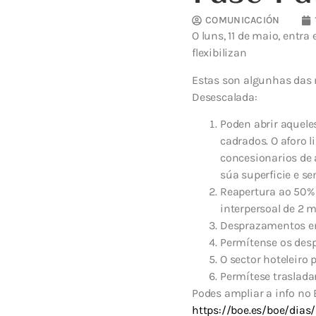
COMUNICACIÓN
O luns, 11 de maio, entra
flexibilizan
Estas son algunhas das m
Desescalada:
Poden abrir aquel
cadrados. O aforo 
concesionarios de a
súa superficie e se
Reapertura
ao 50% 
interpersoal de 2 
Desprazamentos en
Permítense os des
O sector hoteleiro
Permítese traslad
Podes ampliar a info no 
https://boe.es/boe/dias