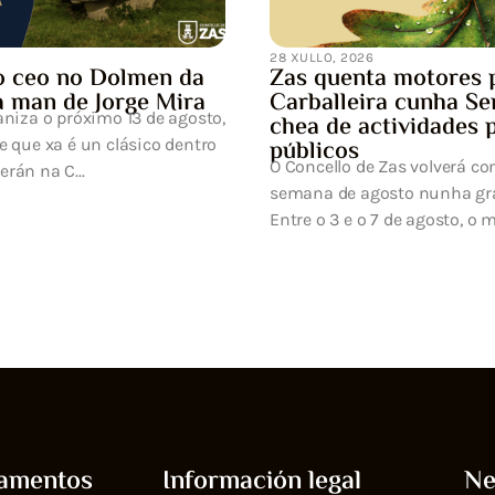
res para a
ha Semana Cultural
ades para todos os
verá converter a primeira
ha gran festa da cultura.
to, o municipi...
amentos
Información legal
Ne