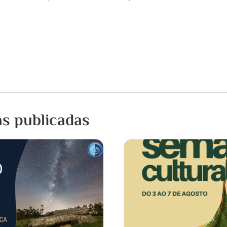
as publicadas
15 XULLO, 2026
Notificación de inter
programada da submi
eléctrica
UFD Informa: Estimado/a Señ
efectuar los trabajos de ma
desarrollo de la red eléctrica p