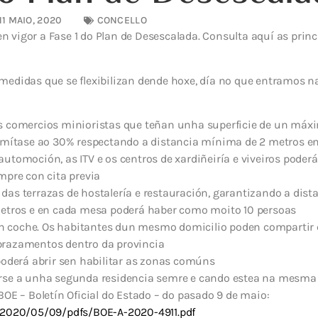
11 MAIO, 2020
CONCELLO
 en vigor a Fase 1 do Plan de Desescalada. Consulta aquí as pri
edidas que se flexibilizan dende hoxe, día no que entramos na
es comercios minioristas que teñan unha superficie de un máx
limítase ao 30% respectando a distancia mínima de 2 metros ent
utomoción, as ITV e os centros de xardiñeiría e viveiros poderá
mpre con cita previa
das terrazas de hostalería e restauración, garantizando a dis
metros e en cada mesa poderá haber como moito 10 persoas
 coche. Os habitantes dun mesmo domicilio poden compartir
prazamentos dentro da provincia
 poderá abrir sen habilitar as zonas comúns
arse a unha segunda residencia semre e cando estea na mesma
BOE – Boletín Oficial do Estado – do pasado 9 de maio:
/2020/05/09/pdfs/BOE-A-2020-4911.pdf