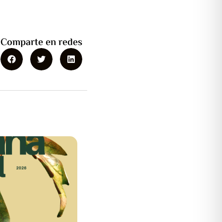
Comparte en redes
rupción
nistración
or/a Con el fin de
ntenimiento y
recisos ...