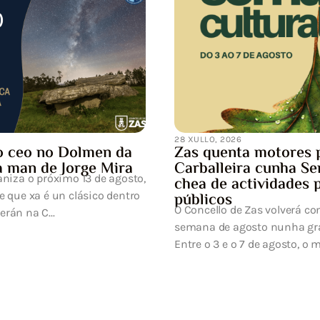
28 XULLO, 2026
 no Dolmen da
Zas quenta motores para a
de Jorge Mira
Carballeira cunha Semana 
róximo 13 de agosto,
chea de actividades para t
é un clásico dentro
públicos
O Concello de Zas volverá converter a
...
semana de agosto nunha gran festa d
Entre o 3 e o 7 de agosto, o municipi..