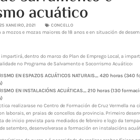
smo acuático
25 XANEIRO, 2021
CONCELLO
da a mozos e mozas maiores de 18 anos e en situación de dese
impartirá, dentro do marco do Plan de Emprego Local, a impart
onalidade no Programa de Salvamento e Socorrismo Acuático:
SMO EN ESPAZOS ACUÁTICOS NATURAIS_ 420 horas (340 for
a)
SMO EN INSTALACIÓNS ACUÁTICAS_ 210 horas (130 formación
a)
ctica realizarase no Centro de Formación de Cruz Vermella na c
on laborais, en praias de concellos da provincia. Primeiro dese
a de inicio prevista para mediados de febreiro e logo da tempa
 de setembro, desenvolverase a formación en instalacións acuát