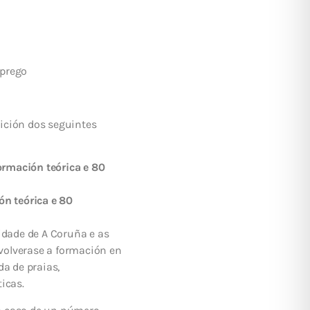
mprego
ición dos seguintes
mación teórica e 80
 teórica e 80
idade de A Coruña e as
nvolverase a formación en
da de praias,
icas.