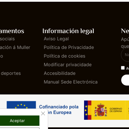
amentos
Información legal
Ne
sociais
Aviso Legal
Apú
que
ación á Muller
Política de Privacidade
mo
Política de cookies
Modificar privacidade
A
e deportes
Accesibilidade
Manual Sede Electrónica
CLOSE GDPR COOKIE BANNER
Aceptar