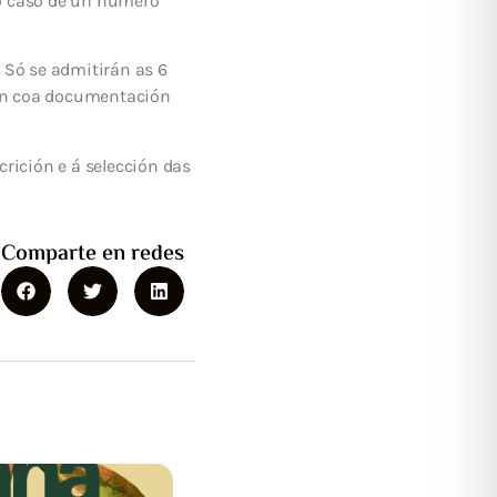
 no caso de un número
.
Só se admitirán as 6
ten coa documentación
rición e á selección das
Comparte en redes
15 XULLO, 2026
Notificación de interrupción