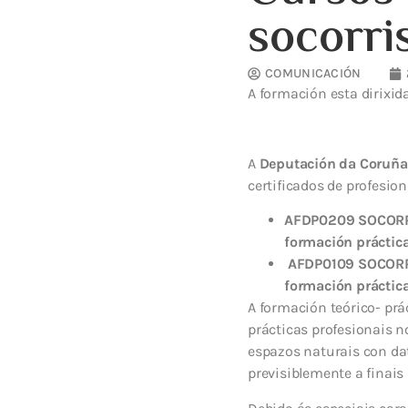
socorri
COMUNICACIÓN
A formación esta dirixi
A
Deputación da Coruña
certificados de profesi
AFDP0209 SOCORRI
formación práctic
AFDP0109 SOCORRI
formación práctic
A formación teórico- prá
prácticas profesionais n
espazos naturais con dat
previsiblemente a finais