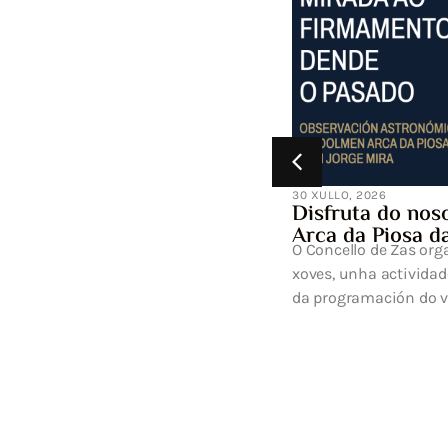
as presentan de
n recurso de
rzan unha posición
aria fronte ao
‘Jorge Reyes’
xe e Cabana de Bergantiños
forma simultánea e
e reposición con...
30 XULLO, 2026
Disfruta do noso ceo
Arca da Piosa da man 
O Concello de Zas organiza o p
xoves, unha actividade que xa 
da programación do verán na C