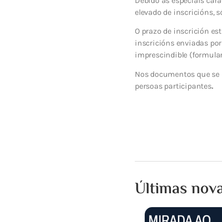
Debido ás especiais cara
elevado de inscricións, 
O prazo de inscrición es
inscricións enviadas po
imprescindible (formular
Nos documentos que se an
persoas participantes
.
Últimas nov