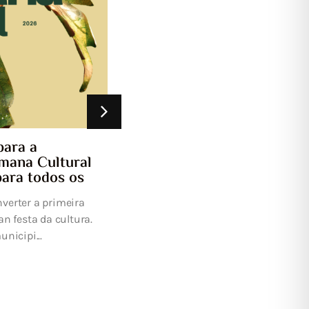
programada da subministración
eléctrica
UFD Informa: Estimado/a Señor/a Con el fin
efectuar los trabajos de mantenimiento y
desarrollo de la red eléctrica precisos ...
Cultural
odos os
 primeira
a cultura.
.