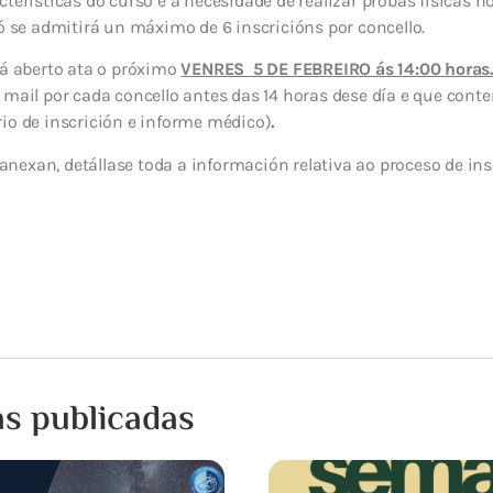
cterísticas do curso e á necesidade de realizar probas físicas
só se admitirá un máximo de 6 inscricións por concello.
tá aberto ata o próximo
VENRES 5 DE FEBREIRO ás 14:00 horas
r mail por cada concello antes das 14 horas dese día e que con
io de inscrición e informe médico)
.
exan, detállase toda a información relativa ao proceso de insc
as publicadas