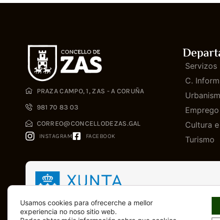
Depart
Servizos 
C. Inform
PRAZA CAMPO, 1, ZAS - A CORUÑA
Urbanis
981 70 83 03
Emprego
CORREO@CONCELLODEZAS.GAL
Cultura 
INSTAGRAM
FACEBOOK
Turismo
Usamos cookies para ofrecerche a mellor
experiencia no noso sitio web.