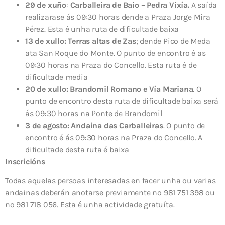
29 de xuño
:
Carballeira de Baio – Pedra Vixía.
A saída
realizarase ás 09:30 horas dende a Praza Jorge Mira
Pérez. Esta é unha ruta de dificultade baixa
13 de xullo: Terras altas de Zas
; dende Pico de Meda
ata San Roque do Monte. O punto de encontro é as
09:30 horas na Praza do Concello. Esta ruta é de
dificultade media
20 de xullo: Brandomil Romano e Vía Mariana
. O
punto de encontro desta ruta de dificultade baixa será
ás 09:30 horas na Ponte de Brandomil
3 de agosto: Andaina das Carballeiras
. O punto de
encontro é ás 09:30 horas na Praza do Concello. A
dificultade desta ruta é baixa
Inscricións
Todas aquelas persoas interesadas en facer unha ou varias
andainas deberán anotarse previamente no 981 751 398 ou
no 981 718 056. Esta é unha actividade gratuíta.