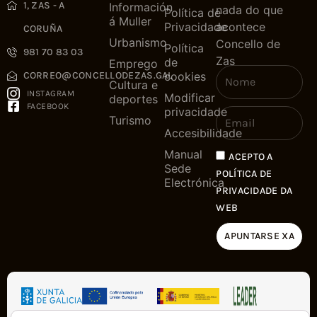
1, ZAS - A
Información
nada do que
Política de
á Muller
Privacidade
acontece
CORUÑA
Urbanismo
Concello de
Política
981 70 83 03
Zas
de
Emprego
cookies
CORREO@CONCELLODEZAS.GAL
Cultura e
INSTAGRAM
Modificar
deportes
FACEBOOK
privacidade
Turismo
Accesibilidade
Manual
ACEPTO A
Sede
POLÍTICA DE
Electrónica
PRIVACIDADE DA
WEB
APUNTARSE XA