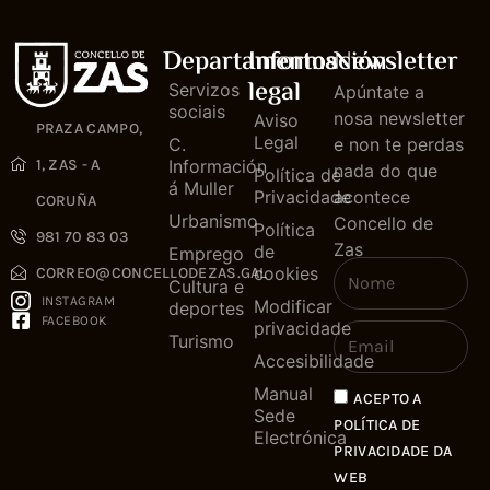
Departamentos
Información
Newsletter
legal
Servizos
Apúntate a
sociais
nosa newsletter
Aviso
PRAZA CAMPO,
Legal
C.
e non te perdas
1, ZAS - A
Información
nada do que
Política de
á Muller
Privacidade
acontece
CORUÑA
Urbanismo
Concello de
Política
981 70 83 03
Zas
de
Emprego
cookies
CORREO@CONCELLODEZAS.GAL
Cultura e
INSTAGRAM
Modificar
deportes
FACEBOOK
privacidade
Turismo
Accesibilidade
Manual
ACEPTO A
Sede
POLÍTICA DE
Electrónica
PRIVACIDADE DA
WEB