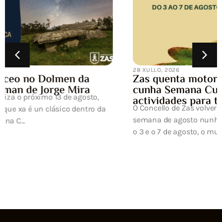
28 XULLO, 2026
Zas quenta motores para a Carballeira
cunha Semana Cultural chea de
actividades para todos os públicos
O Concello de Zas volverá converter a primeira
semana de agosto nunha gran festa da cultura. Entre
o 3 e o 7 de agosto, o municipi...