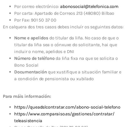
Por correo electrónico:
abonosocial@telefonica.com
Por carta: Apartado de Correos 213 (48080) Bilbao
Por Fax: 901 50 37 00
En calquera dos tres casos debes incluír os seguintes datos:
Nome e apelidos
do titular da liña. No caso de que o
titular da liña sea o cónxuxe do solicitante, hai que
incluir o nome, apelidos e DNI
Número de teléfono
da liña fixa na que se solicita o
Bono Social
Documentación
que xustifique a situación familiar e
a condición de pensionista ou xubilado
Para máis información:
https://queadslcontratar.com/
abono-social-telefono
https://www.comparaiso.es/
gestiones/contratar/
teleasistencia