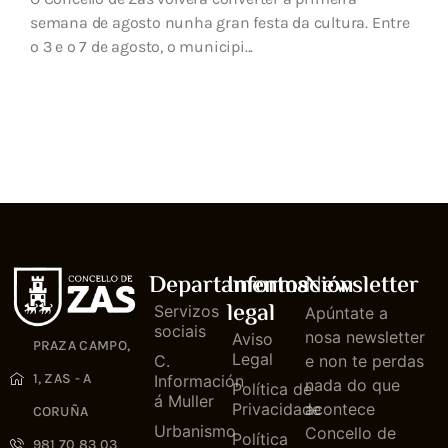
semana de agosto nunha gran festa da cultura. Entre
o 3 e o 7 de agosto, o municipi...
Departamentos
Información
Newsletter
legal
Servizos
Apúntate a
sociais
nosa newsletter
Aviso
PRAZA CAMPO,
Legal
C.
e non te perdas
1, ZAS - A
Información
nada do que
Política de
á Muller
Privacidade
acontece
CORUÑA
Urbanismo
Concello de
Política
981 70 83 03