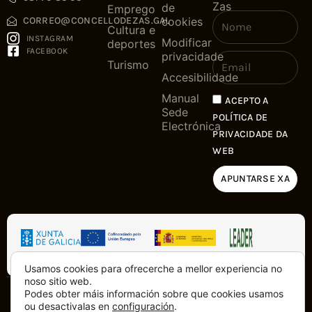
Zas
de
Emprego
cookies
CORREO@CONCELLODEZAS.GAL
Cultura e
INSTAGRAM
Modificar
deportes
FACEBOOK
privacidade
Turismo
Accesibilidade
Manual
ACEPTO A
Sede
POLÍTICA DE
Electrónica
PRIVACIDADE DA
WEB
APUNTARSE XA
Usamos cookies para ofrecerche a mellor experiencia no
noso sitio web.
Podes obter máis información sobre que cookies usamos
Copyright © 2025. Tódolos dereitos
Feito con
dende a Costa da
ou desactivalas en
configuración
.