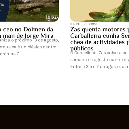
res para a
ha Semana Cultural
ades para todos os
verá converter a primeira
ha gran festa da cultura.
to, o municipi...