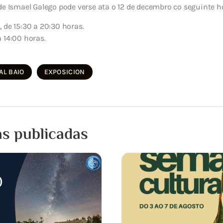
de Ismael Galego pode verse ata o 12 de decembro co seguinte ho
 de 15:30 a 20:30 horas.
 14:00 horas.
AL BAIO
EXPOSICION
as publicadas
15 XULLO, 2026
Notificación de inter
programada da submi
eléctrica
UFD Informa: Estimado/a Señ
efectuar los trabajos de ma
desarrollo de la red eléctrica p