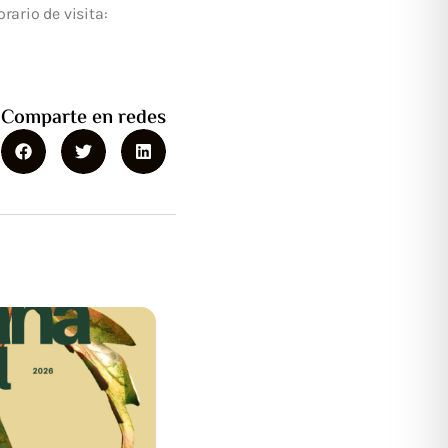
rario de visita:
Comparte en redes
rupción
nistración
or/a Con el fin de
ntenimiento y
recisos ...