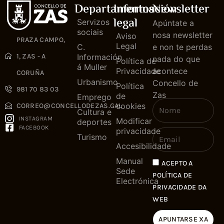
Departamentos
Información
Newsletter
legal
Servizos
Apúntate a
sociais
nosa newsletter
Aviso
PRAZA CAMPO,
Legal
C.
e non te perdas
1, ZAS - A
Información
nada do que
Política de
á Muller
Privacidade
acontece
CORUÑA
Urbanismo
Concello de
Política
981 70 83 03
Zas
de
Emprego
cookies
CORREO@CONCELLODEZAS.GAL
Cultura e
INSTAGRAM
Modificar
deportes
FACEBOOK
privacidade
Turismo
Accesibilidade
Manual
ACEPTO A
Sede
POLÍTICA DE
Electrónica
PRIVACIDADE DA
WEB
APUNTARSE XA