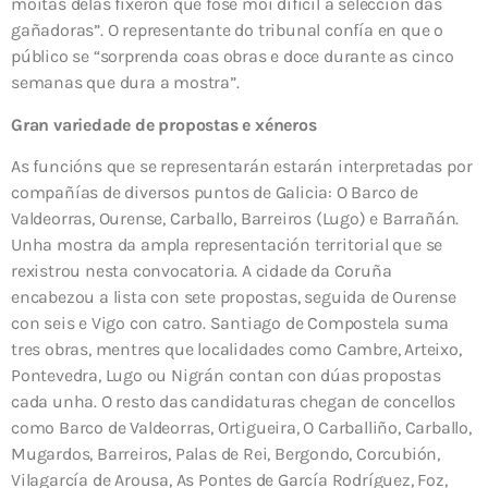
moitas delas fixeron que fose moi difícil a selección das
gañadoras”. O representante do tribunal confía en que o
público se “sorprenda coas obras e doce durante as cinco
semanas que dura a mostra”.
Gran variedade de propostas e xéneros
As funcións que se representarán estarán interpretadas por
compañías de diversos puntos de Galicia: O Barco de
Valdeorras, Ourense, Carballo, Barreiros (Lugo) e Barrañán.
Unha mostra da ampla representación territorial que se
rexistrou nesta convocatoria. A cidade da Coruña
encabezou a lista con sete propostas, seguida de Ourense
con seis e Vigo con catro. Santiago de Compostela suma
tres obras, mentres que localidades como Cambre, Arteixo,
Pontevedra, Lugo ou Nigrán contan con dúas propostas
cada unha. O resto das candidaturas chegan de concellos
como Barco de Valdeorras, Ortigueira, O Carballiño, Carballo,
Mugardos, Barreiros, Palas de Rei, Bergondo, Corcubión,
Vilagarcía de Arousa, As Pontes de García Rodríguez, Foz,