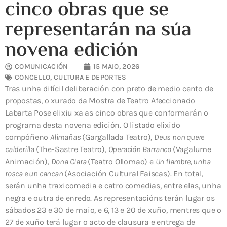
cinco obras que se
representarán na súa
novena edición
COMUNICACIÓN
15 MAIO, 2026
CONCELLO
,
CULTURA E DEPORTES
Tras unha difícil deliberación con preto de medio cento de
propostas, o xurado da Mostra de Teatro Afeccionado
Labarta Pose elixiu xa as cinco obras que conformarán o
programa desta novena edición. O listado elixido
compóñeno
Alimañas
(Gargallada Teatro),
Deus non quere
calderilla
(The-Sastre Teatro),
Operación Barranco
(Vagalume
Animación),
Dona Clara
(Teatro Ollomao) e
Un fiambre, unha
rosca e un cancan
(Asociación Cultural Faiscas). En total,
serán unha traxicomedia e catro comedias, entre elas, unha
negra e outra de enredo. As representacións terán lugar os
sábados 23 e 30 de maio, e 6, 13 e 20 de xuño, mentres que o
27 de xuño terá lugar o acto de clausura e entrega de