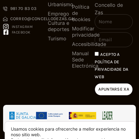
Urbanismo
Concello de
Política
981 70 83 03
Zas
de
Emprego
cookies
CORREO@CONCELLODEZAS.GAL
Cultura e
INSTAGRAM
Modificar
deportes
FACEBOOK
privacidade
Turismo
Accesibilidade
Manual
ACEPTO A
Sede
POLÍTICA DE
Electrónica
PRIVACIDADE DA
WEB
APUNTARSE XA
Usamos cookies para ofrecerche a mellor experiencia no
noso sitio web.