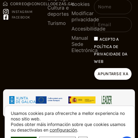
cookies
CORREO@CONCELLODEZAS.GAL
Cultura e
INSTAGRAM
Modificar
deportes
FACEBOOK
privacidade
Turismo
Accesibilidade
Manual
ACEPTO A
Sede
POLÍTICA DE
Electrónica
PRIVACIDADE DA
WEB
APUNTARSE XA
Usamos cookies para ofrecerche a mellor experiencia no
noso sitio web.
Podes obter máis información sobre que cookies usamos
Copyright © 2025. Tódolos dereitos
Feito con
dende a Costa da
ou desactivalas en
configuración
.
reservados
Morte