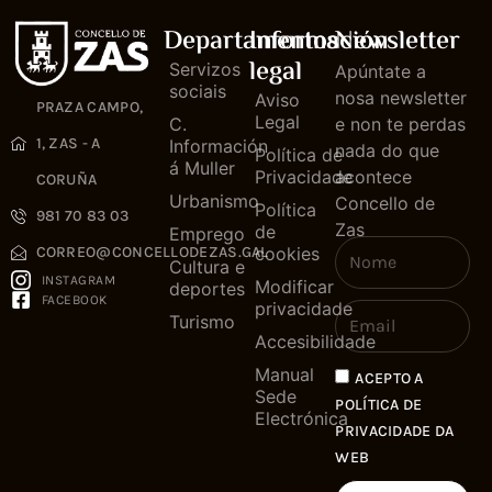
Departamentos
Información
Newsletter
legal
Servizos
Apúntate a
sociais
nosa newsletter
Aviso
PRAZA CAMPO,
Legal
C.
e non te perdas
1, ZAS - A
Información
nada do que
Política de
á Muller
Privacidade
acontece
CORUÑA
Urbanismo
Concello de
Política
981 70 83 03
Zas
de
Emprego
cookies
CORREO@CONCELLODEZAS.GAL
Cultura e
INSTAGRAM
Modificar
deportes
FACEBOOK
privacidade
Turismo
Accesibilidade
Manual
ACEPTO A
Sede
POLÍTICA DE
Electrónica
PRIVACIDADE DA
WEB