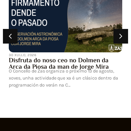
30 XULLO, 2026
Disfruta do noso ceo no Dolmen da
Arca da Piosa da man de Jorge Mira
O Concello de Zas organiza o próximo 13 de agosto,
xoves, unha actividade que xa é un clásico dentro da
programación do verán na C...