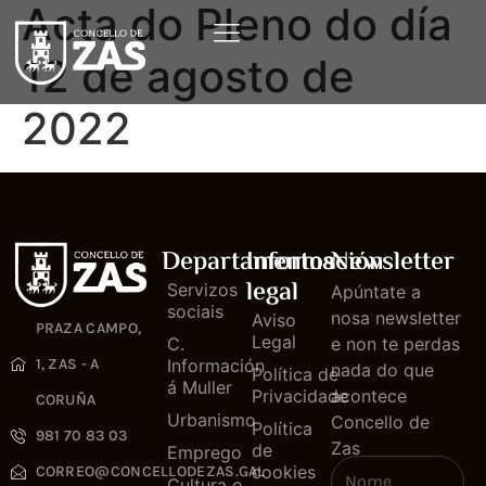
Acta do Pleno do día
12 de agosto de
2022
Departamentos
Información
Newsletter
legal
Servizos
Apúntate a
sociais
nosa newsletter
Aviso
PRAZA CAMPO,
Legal
C.
e non te perdas
1, ZAS - A
Información
nada do que
Política de
á Muller
Privacidade
acontece
CORUÑA
Urbanismo
Concello de
Política
981 70 83 03
Zas
de
Emprego
cookies
CORREO@CONCELLODEZAS.GAL
Cultura e