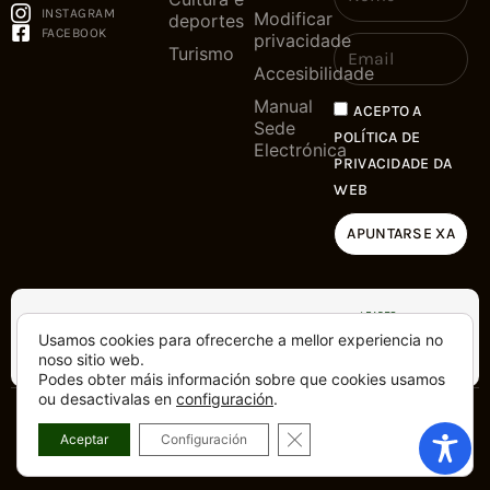
INSTAGRAM
Modificar
deportes
FACEBOOK
privacidade
Turismo
Accesibilidade
Manual
ACEPTO A
Sede
POLÍTICA DE
Electrónica
PRIVACIDADE DA
WEB
APUNTARSE XA
Usamos cookies para ofrecerche a mellor experiencia no
noso sitio web.
Podes obter máis información sobre que cookies usamos
ou desactivalas en
configuración
.
Copyright © 2025. Tódolos dereitos
Feito con
dende a Costa da
CLOSE GDPR COOKIE BA
Aceptar
Configuración
reservados
Morte