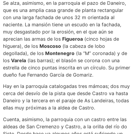
Se alza, asimismo, en la parroquia el pazo de Daneiro,
que es una amplia casa grande de planta rectangular
con una larga fachada de unos 32 m orientada al
naciente. La mansión tiene un escudo en la fachada,
muy desgastado por la erosión, en el que aún se
aprecian las armas de los
Figueroa
(cinco hojas de
higuera), de los
Moscoso
(la cabeza de lobo
degollada), de los
Montenegro
(la “M” coronada) y de
los
Varela
(las barras); el blasón se corona con una
estrella de cinco puntas inscrita en un círculo. Su primer
dueño fue Fernando García de Gomariz.
Hay en la parroquia catalogadas tres mámoas; dos muy
cerca del desvío de la pista que desde Castro va hasta
Daneiro y la tercera en el paraje de As Landeiras, todas
ellas muy próximas a la aldea de Castro.
Cuenta, asimismo, la parroquia con un castro entre las
aldeas de San Cremenzo y Castro, a la orilla del río do
Sisto. Desde hace ya algunos años está sufriendo un