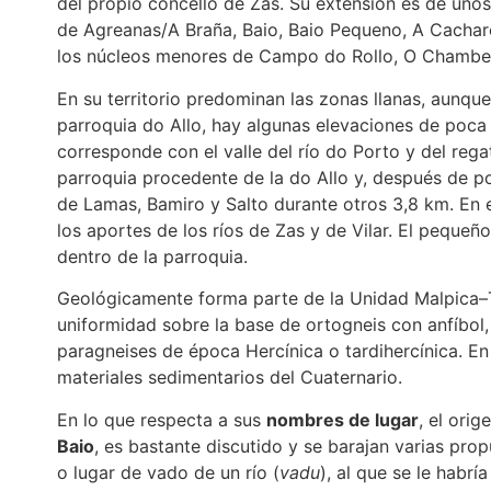
del propio concello de Zas. Su extensión es de uno
de Agreanas/A Braña, Baio, Baio Pequeno, A Cachar
los núcleos menores de Campo do Rollo, O Chamber
En su territorio predominan las zonas llanas, aunque 
parroquia do Allo, hay algunas elevaciones de poca 
corresponde con el valle del río do Porto y del regat
parroquia procedente de la do Allo y, después de po
de Lamas, Bamiro y Salto durante otros 3,8 km. En es
los aportes de los ríos de Zas y de Vilar. El pequeñ
dentro de la parroquia.
Geológicamente forma parte de la Unidad Malpica–Tu
uniformidad sobre la base de ortogneis con anfíbol, 
paragneises de época Hercínica o tardihercínica. En 
materiales sedimentarios del Cuaternario.
En lo que respecta a sus
nombres de lugar
, el ori
Baio
, es bastante discutido y se barajan varias pr
o lugar de vado de un río (
vadu
), al que se le habr