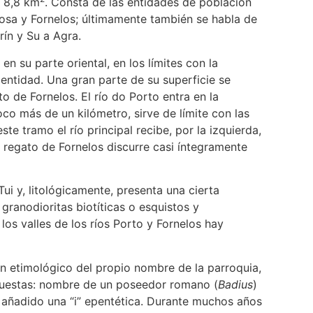
s 8,8 km
. Consta de las entidades de población
osa y Fornelos; últimamente también se habla de
ín y Su a Agra.
en su parte oriental, en los límites con la
entidad. Una gran parte de su superficie se
o de Fornelos. El río do Porto entra en la
co más de un kilómetro, sirve de límite con las
te tramo el río principal recibe, por la izquierda,
o regato de Fornelos discurre casi íntegramente
i y, litológicamente, presenta una cierta
granodioritas biotíticas o esquistos y
los valles de los ríos Porto y Fornelos hay
gen etimológico del propio nombre de la parroquia,
opuestas: nombre de un poseedor romano (
Badius
)
ía añadido una “i” epentética. Durante muchos años