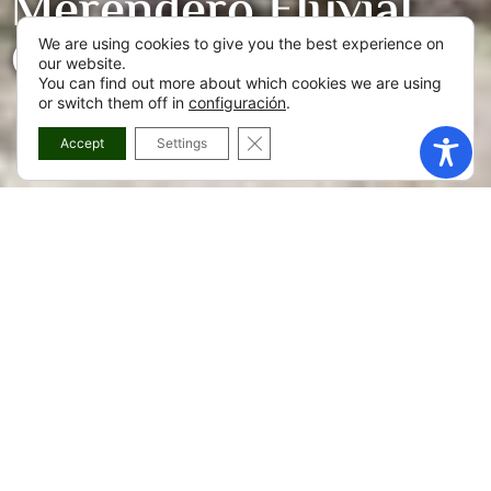
Merendero Fluvial
Carreira
We are using cookies to give you the best experience on
our website.
You can find out more about which cookies we are using
or switch them off in
configuración
.
CERRAR EL BANNER DE COOKI
Accept
Settings
Máis información sobre
Merendero Fluvial Carreira
El Área Recreativa del Río Carreira es uno de los espacios
mejor equipados de Zas para pasar un día fuera: cuenta
con una parrilla cubierta, una fuente, papeleras y
columpios para niños, así como una pequeña playa fluvial
que, en verano, es el lugar perfecto para refrescarse en
plena naturaleza.